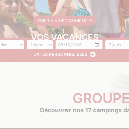
VOIR LA VIDÉO COMPLÈTE
VOS VACANCES
rgement
Nombre de personnes
Arrivée
Nombres de
DATES PERSONNALISÉES
GROUPE
Découvrez nos 17 campings da