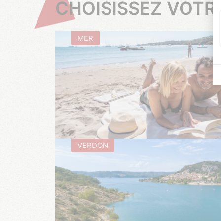
CHOISISSEZ VOTR
MER
VERDON