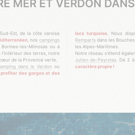
RE MER ET VERDON DANS 
lacs turquoise
. Nous dis
méditerranéen
, nos
campings
Remparts
dans les Bouches
à Bormes-les-Mimosas ou à
les Alpes-Maritimes.
l'intérieur des terres, notre
Notre réseau s'étend égale
cœur de la Provence verte.
Julien-de-Peyrolas
. De 2 à
camping dans le Verdon
ou
caractère propre !
r
profiter des gorges et des