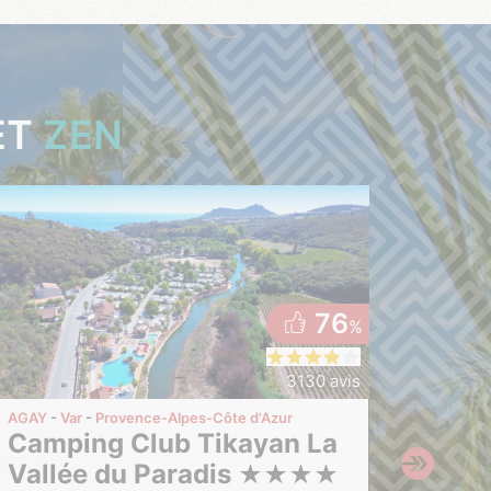
ET
ZEN
76
%
3130 avis
AGAY
Var
Provence-Alpes-Côte d'Azur
LE MUY
Camping Club Tikayan La
Camping Tikayan La
Vallée du Paradis
Prai
★
★
★
★