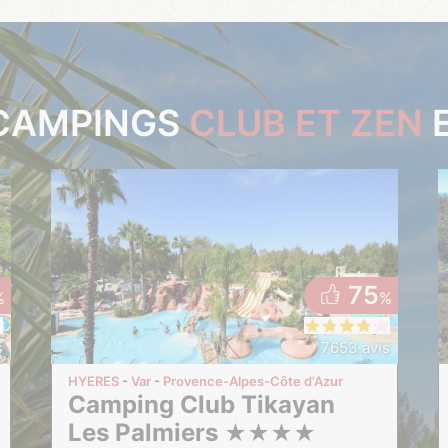
CAMPINGS
CLUB ET ZEN
75
%
%
s
7653 avis
HYERES
Var
Provence-Alpes-Côte d'Azur
Camping Club Tikayan
Les Palmiers
★
★
★
★