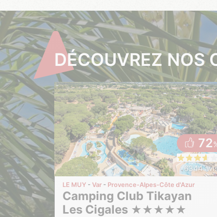
DÉCOUVREZ NOS 
72
6344 avi
LE MUY
Var
Provence-Alpes-Côte d'Azur
Camping Club Tikayan
Les Cigales
★
★
★
★
★