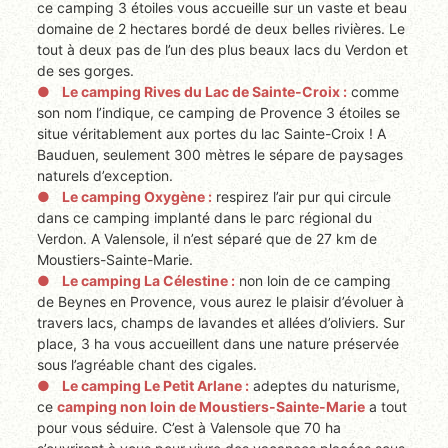
ce camping 3 étoiles vous accueille sur un vaste et beau
domaine de 2 hectares bordé de deux belles rivières. Le
tout à deux pas de l’un des plus beaux lacs du Verdon et
de ses gorges.
Le camping Rives du Lac de Sainte-Croix :
comme
son nom l’indique, ce camping de Provence 3 étoiles se
situe véritablement aux portes du lac Sainte-Croix ! A
Bauduen, seulement 300 mètres le sépare de paysages
naturels d’exception.
Le camping Oxygène :
respirez l’air pur qui circule
dans ce camping implanté dans le parc régional du
Verdon. A Valensole, il n’est séparé que de 27 km de
Moustiers-Sainte-Marie.
Le camping La Célestine :
non loin de ce camping
de Beynes en Provence, vous aurez le plaisir d’évoluer à
travers lacs, champs de lavandes et allées d’oliviers. Sur
place, 3 ha vous accueillent dans une nature préservée
sous l’agréable chant des cigales.
Le camping Le Petit Arlane :
adeptes du naturisme,
ce
camping non loin de Moustiers-Sainte-Marie
a tout
pour vous séduire. C’est à Valensole que 70 ha