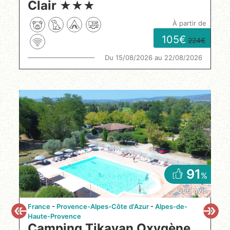
Clair
★
★
★
à partir de
105
224
Du 15/08/2026 au 22/08/2026
91
%
556 avis
France
Provence-Alpes-Côte d'Azur
Alpes-de-
Haute-Provence
Camping Tikayan Oxygène