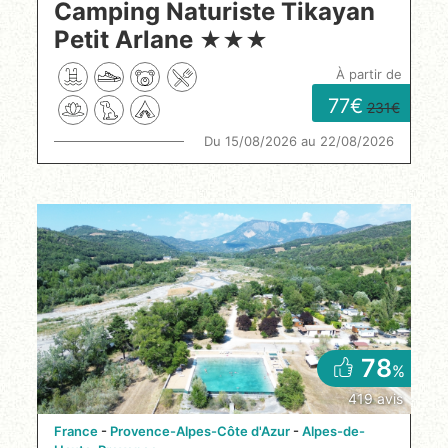
Camping Naturiste Tikayan
Petit Arlane
★
★
★
à partir de
77
231
Du 15/08/2026 au 22/08/2026
78
%
419 avis
France
Provence-Alpes-Côte d'Azur
Alpes-de-