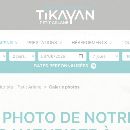
MPING
PRESTATIONS
HÉBERGEMENTS
TO
Nombre de personnes
Arrivée
Nombres de jours
R
DATES PERSONNALISÉES
turiste - Petit Arlane
Galerie photos
 PHOTO DE NOTR