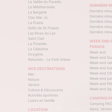
La Vallée du Paradis
DERNIÈRE M
Le Méditerranée
Dernière minu
La Bergerie
Derniere minu
Clau Mar Jo
Dernière min
La Prairie
Dernière min
Golfe de St-Tropez
Dernière minu
Les Rives du Lac
Saint Clair
WEEK-END S
La Pinatelle
FRANCE
La Célestine
Week end
Oxygène
Week-end Sud
Naturiste - Le Petit Arlane
Week-end nat
Week-end bo
NOS DESTINATIONS
Week-end Côt
Mer
Week-end pa
Nature
Week-end PA
Verdon
Week-end Sp
Culture & Découverte
Activités sportives
CAMPING P
Loisirs en famille
Camping PACA
Alpes, Verdon
LOCATION