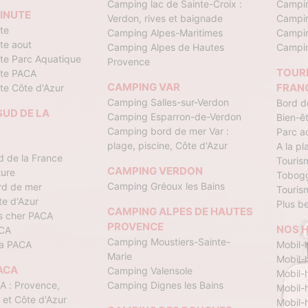
Camping lac de Sainte-Croix :
Campi
INUTE
Verdon, rives et baignade
Campin
te
Camping Alpes-Maritimes
Campin
te aout
Camping Alpes de Hautes
Campi
ute Parc Aquatique
Provence
TOURI
ute PACA
CAMPING VAR
FRAN
te Côte d'Azur
Camping Salles-sur-Verdon
Bord de
UD DE LA
Camping Esparron-de-Verdon
Bien-ê
Camping bord de mer Var :
Parc a
plage, piscine, Côte d'Azur
A la pl
 de la France
Touris
CAMPING VERDON
ure
Tobogg
Camping Gréoux les Bains
rd de mer
Touris
e d'Azur
Plus be
CAMPING ALPES DE HAUTES
s cher PACA
PROVENCE
NOS 
CA
Camping Moustiers-Sainte-
a PACA
Mobil-
Marie
Mobil-
ACA
Camping Valensole
Mobil-
 : Provence,
Camping Dignes les Bains
Mobil-
 et Côte d'Azur
Mobil-