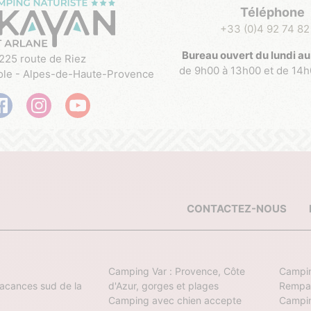
Téléphone
+33 (0)4 92 74 82
Bureau ouvert du lundi au
225 route de Riez
de 9h00 à 13h00 et de 14
ole - Alpes-de-Haute-Provence
CONTACTEZ-NOUS
Camping Var : Provence, Côte
Campin
vacances sud de la
d'Azur, gorges et plages
Rempa
Camping avec chien accepte
Campin