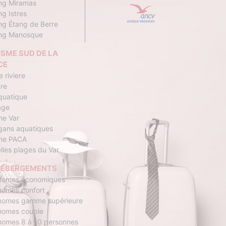
ng Miramas
g Istres
g Étang de Berre
ng Manosque
SME SUD DE LA
CE
 riviere
tre
quatique
age
me Var
ans aquatiques
me PACA
lles plages du Var
HÉBERGEMENTS
homes économiques
homes confort
homes gamme supérieure
homes couple
homes 8 à 10 personnes