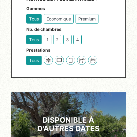
Gammes
Tous
Économique
Premium
Nb. de chambres
Tous
1
2
3
4
Prestations
Tous
DISPONIBLE À
D'AUTRES DATES