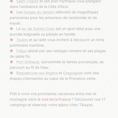
Saint-Tropez
et son port mythique vous plongent
dans l'ambiance de la Côte d'Azur.
Les
Gorges du Verdon
délivrent de magnifiques
panoramas pour les amoureux de randonnée et de
kayak.
Le
lac de Sainte-Croix
est un spot idéal pour une
journée baignade ou pédalo en famille.
Toulon
et sa rade vous invitent à découvrir un riche
patrimoine maritime.
Fréjus
séduit par ses vestiges romains et ses plages
de sable fin.
Port Grimaud
, surnommée la Venise provençale, se
parcourt au fil de l'eau.
Roquebrune-sur-Argens
et
Draguignan
sont des
étapes charmantes au cœur de la Provence verte.
Prêt à vivre vos prochaines vacances entre mer et
montagne dans le
sud de la France
? Découvrez nos 17
campings et réservez votre séjour chez Tikayan.