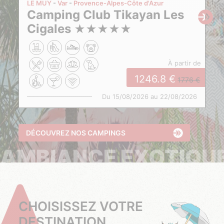
LE MUY
Var
Provence-Alpes-Côte d'Azur
Camping Club Tikayan Les
Cigales
★
★
★
★
★
à partir de
1246.8
1776
Du 15/08/2026 au 22/08/2026
DÉCOUVREZ NOS CAMPINGS
AMBIANCE EXOTIQU
CHOISISSEZ VOTRE
DESTINATION