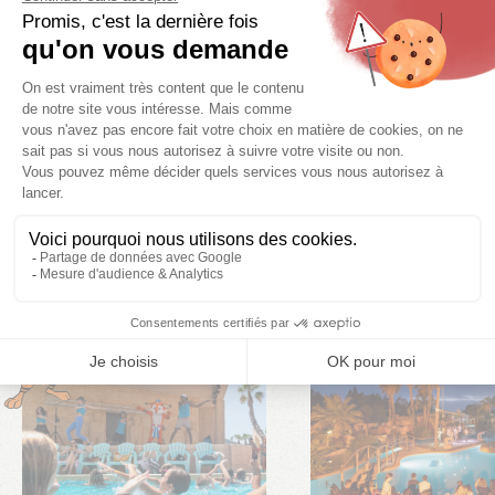
camping dans le sud de la France
accueillent tentes,
caravanes et camping-cars. La
location de mobil-home
dans le sud de la France
ravira tous ceux qui aiment le
confort comme à la maison.
Découvrez par exemple notre
camping 3 étoiles sur la
presqu'île de Giens
ou notre
camping au Lavandou
. Quel
que soit votre choix, le confort et la convivialité restent
au rendez-vous !
PHOTOTHÈQUE