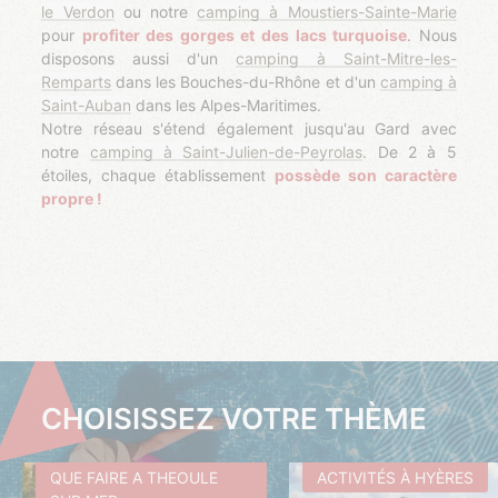
le Verdon
ou notre
camping à Moustiers-Sainte-Marie
pour
profiter des gorges et des lacs turquoise
. Nous
disposons aussi d'un
camping à Saint-Mitre-les-
Remparts
dans les Bouches-du-Rhône et d'un
camping à
Saint-Auban
dans les Alpes-Maritimes.
Notre réseau s'étend également jusqu'au Gard avec
notre
camping à Saint-Julien-de-Peyrolas
. De 2 à 5
étoiles, chaque établissement
possède son caractère
propre !
CHOISISSEZ VOTRE THÈME
QUE FAIRE A THEOULE
ACTIVITÉS À HYÈRES