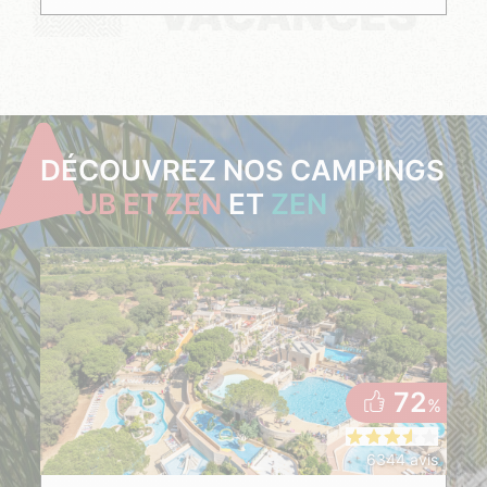
VACANCES
DÉCOUVREZ NOS CAMPINGS
CLUB ET ZEN
ET
ZEN
72
%
6344 avis