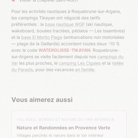
Pour les activités nautiques à Roquebrune-sur-Argens,
les campings Tikayan ont négocié des tarifs
préférentiels : la
base nautique WGP
(ski nautique,
wakeboard, bouées tractées, pédalos — Les Issambres)
et la
base El Morito Plage
(embarcations non motorisées
— plage de la Gaillarde) accordent toutes deux -10 %
avec le code
WATERGLISSE-TIKAYAN
. Roquebrune-
sur-Argens se visite facilement depuis nos
campings du
Var
les plus proches, le
camping Les Cigales
et la
Vallée
du Paradis
, pour des vacances
en famille
.
Vous aimerez aussi
VILLAGES, GORGES ET NATURE DU VAR INTÉRIEUR
Nature et Randonnées en Provence Verte
Villages perchés et nature dans le Var intérieur