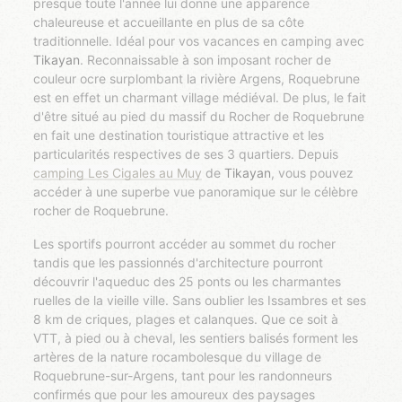
presque toute l'année lui donne une apparence
chaleureuse et accueillante en plus de sa côte
traditionnelle. Idéal pour vos vacances en camping avec
Tikayan
. Reconnaissable à son imposant rocher de
couleur ocre surplombant la rivière Argens, Roquebrune
est en effet un charmant village médiéval. De plus, le fait
d'être situé au pied du massif du Rocher de Roquebrune
en fait une destination touristique attractive et les
particularités respectives de ses 3 quartiers. Depuis
camping Les Cigales au Muy
de
Tikayan
, vous pouvez
accéder à une superbe vue panoramique sur le célèbre
rocher de Roquebrune.
Les sportifs pourront accéder au sommet du rocher
tandis que les passionnés d'architecture pourront
découvrir l'aqueduc des 25 ponts ou les charmantes
ruelles de la vieille ville. Sans oublier les Issambres et ses
8 km de criques, plages et calanques. Que ce soit à
VTT, à pied ou à cheval, les sentiers balisés forment les
artères de la nature
rocambolesque
du village de
Roquebrune-sur-Argens, tant pour les randonneurs
confirmés que pour les amoureux des paysages