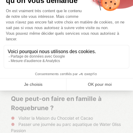
La plage de la Gaillarde Ouest est située à quelques
mètres de la plage surveillée de La Gaillarde. Cette
plage de sable est plus petite que la précédente mais
est ouverte au public.
Quels sont les quartiers
incontournables de Roquebrune-
sur-Argens ?
Le village de Roquebrune-sur-Argens
est divisé en 3
quartiers: le village, les Issambres (front de mer) et la
Bouverie (nord de la commune). Pour séjourner à
proximité, choisissez le
camping La Prairie
ou la
Vallée
du Paradis à Fréjus
.
Que peut-on faire en famille à
Roquebrune ?
Visiter la Maison du Chocolat et Cacao
Passer une journée au parc aquatique de Water Gliss
Passion