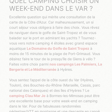
QUEL CAMPING CHOISIR UN
WEEK-END DANS LE VAR ?
Excellente question qui mérite une consultation de la
carte de la Côte d’Azur. Car malheureusement, un si
court séjour vous obligera à faire des choix. Vous rêvez
de naviguer dans le golfe de Saint-Tropez et de vous
balader sur le port en admirant les yachts ? Tournez-
vous vers notre camping 4 étoiles avec grand espace
aquatique
Le Domaine du Golfe de Saint Tropez
à
moins de 15 minutes de la plage de Port-Grimaud. Vous
désirez faire le tour de la presqu’île de Giens à vélo ?
Faites votre choix parmi
nos campings Les Palmiers, La
Bergerie et Le Méditerranée
à Hyères.
Vous sentez l’appel de la côte ouest du Var (Hyères,
Toulon), des Bouches-du-Rhône (Marseille, Cassis, parc
national des Calanques) et des îles d’Hyères ? Le
camping Clau Mar Jo
à Bormes-les-Mimosas peut être
une excellente base pour votre week-end en camping
dans le Var. Pour de fabuleuses randonnées
pédestres/VTT en montagne et une descente en canoë