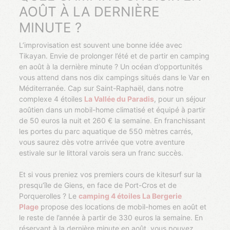
AOÛT À LA DERNIÈRE
MINUTE ?
L’improvisation est souvent une bonne idée avec
Tikayan. Envie de prolonger l’été et de partir en camping
en août à la dernière minute ? Un océan d’opportunités
vous attend dans nos dix campings situés dans le Var en
Méditerranée. Cap sur Saint-Raphaël, dans notre
complexe 4 étoiles
La Vallée du Paradis
, pour un séjour
aoûtien dans un mobil-home climatisé et équipé à partir
de 50 euros la nuit et 260 € la semaine. En franchissant
les portes du parc aquatique de 550 mètres carrés,
vous saurez dès votre arrivée que votre aventure
estivale sur le littoral varois sera un franc succès.
Et si vous preniez vos premiers cours de kitesurf sur la
presqu’île de Giens, en face de Port-Cros et de
Porquerolles ? Le
camping 4 étoiles La Bergerie
Plage
propose des locations de mobil-homes en août et
le reste de l’année à partir de 330 euros la semaine. En
réservant à la dernière minute en août, vous pouvez