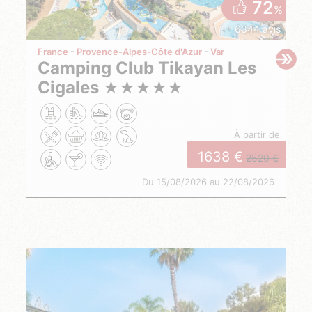
72
%
6344 avis
France
Provence-Alpes-Côte d'Azur
Var
Camping Club Tikayan Les
Cigales
★
★
★
★
★
à partir de
1638
2520
Du 15/08/2026 au 22/08/2026