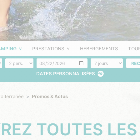
AMPING
PRESTATIONS
HÉBERGEMENTS
TOU
nt
Nombre de personnes
Arrivée
Nombres de jours
RE
DATES PERSONNALISÉES
diterranée
Promos & Actus
REZ TOUTES LES