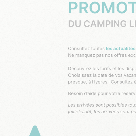
PROMOT
DU CAMPING L
Consultez toutes
les actualité
Ne manquez pas nos offres exclu
Découvrez les tarifs et les dis
Choisissez la date de vos vacan
presque, à Hyères ! Consultez
Besoin d’aide pour votre réser
Les arrivées sont possibles tous les jours en basse saison, pour 2 nuits minimum (3 nuits minimum sur les fériés/ ponts). En
juillet-août, les arrivées sont 