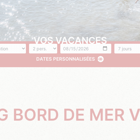
VOS VACANCES
rgement
Nombre de personnes
Arrivée
Nombres de
DATES PERSONNALISÉES
G BORD DE MER 