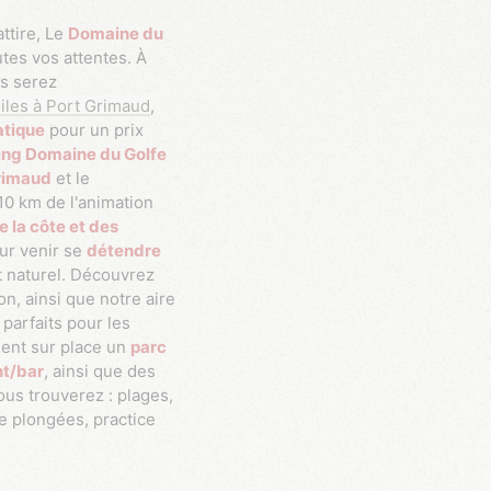
ttire, Le
Domaine du
tes vos attentes. À
us serez
iles à Port Grimaud
,
atique
pour un prix
ng Domaine du Golfe
Grimaud
et le
à 10 km de l'animation
e la côte et des
our venir se
détendre
et naturel. Découvrez
n, ainsi que notre aire
parfaits pour les
ent sur place un
parc
nt/bar
, ainsi que des
vous trouverez : plages,
e plongées, practice