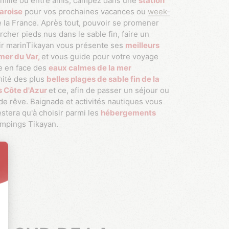
amille ou entre amis, campez dans une
station
varoise
pour vos prochaines vacances ou
week-
 la France. Après tout, pouvoir se promener
rcher pieds nus dans le sable fin, faire un
’air marinTikayan vous présente ses
meilleurs
mer du Var,
et vous guide pour votre voyage
te en face des
eaux calmes de la mer
mité des plus
belles plages de sable fin de la
s Côte d'Azur
et ce, afin de passer un séjour ou
de rêve. Baignade et activités nautiques vous
estera qu'à choisir parmi les
hébergements
mpings Tikayan.