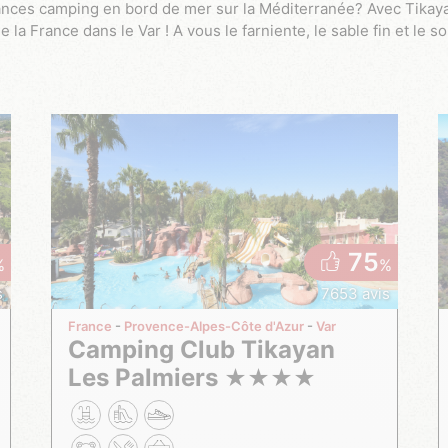
ances camping en bord de mer sur la Méditerranée? Avec Tikay
la France dans le Var ! A vous le farniente, le sable fin et le sol
75
%
%
s
7653 avis
France
Provence-Alpes-Côte d'Azur
Var
Camping Club Tikayan
Les Palmiers
★
★
★
★