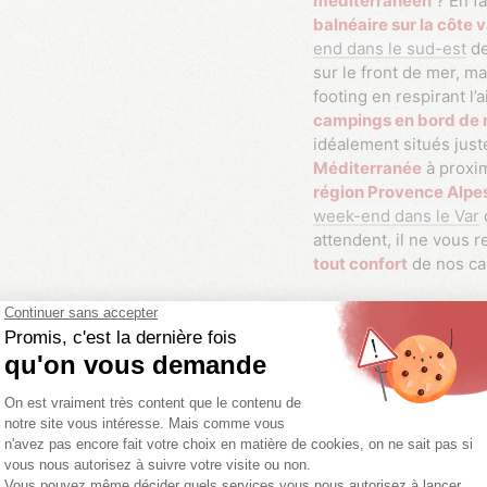
méditerranéen
? En f
balnéaire sur la côte 
end dans le sud-est
de
sur le front de mer, ma
footing en respirant l
campings en bord de 
idéalement situés jus
Méditerranée
à proxi
région Provence Alpe
week-end dans le Var
attendent, il ne vous r
tout confort
de nos ca