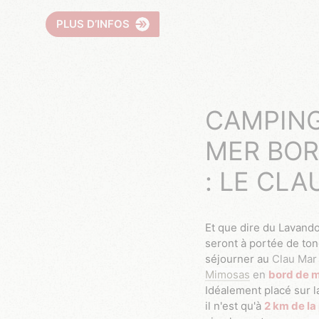
PLUS D’INFOS
CAMPING
MER BOR
: LE CLA
Et que dire du Lavandou ? Ces plages qui sentent bon la Provence
seront à portée de ton
séjourner au
Clau Mar
Mimosas
en
bord de m
Idéalement placé sur
il n'est qu'à
2 km de la