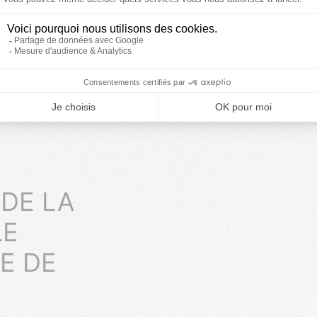
 PRÈS DE LA MER DANS L
ings du Var du groupe tikayan proche de la mer ! Qu'attendez-
s dans le Sud de la France ?
DE LA
LE
E DE