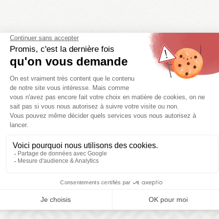
821 chemin du Camping
30760 - Saint-Julien-de-Peyrolas - Gard
Téléphone
+33 (0)4 66 82 14 94