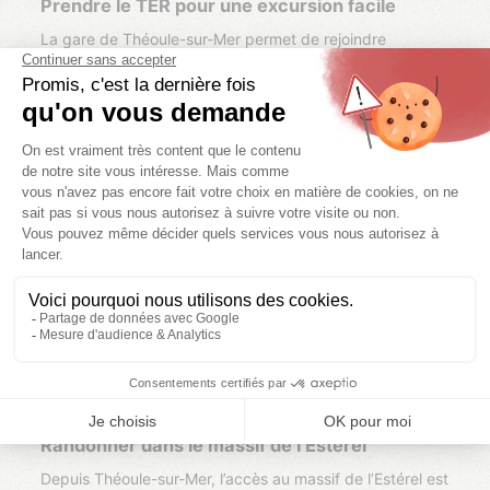
Prendre le TER pour une excursion facile
La gare de Théoule-sur-Mer permet de rejoindre
facilement Cannes ou Mandelieu-la-Napoule. Par temps
de pluie, c’est une bonne alternative pour visiter, faire un
musée ou simplement changer d’air sans prendre la
voiture.
Notre conseil :
consultez les horaires à l’avance et
partez léger, le TER reste le moyen le plus simple pour se
déplacer depuis Théoule hors saison.
Que faire à Théoule-sur-Mer pour
les sportifs ?
Vous êtes sportifs et vous vous demandez
que faire à
Théoule-sur-Mer
? Le village permet de pratiquer la
randonnée dans l’Estérel, le kayak ou le paddle en mer,
ainsi que des parcours plus engagés le long du littoral.
Randonner dans le massif de l’Estérel
Depuis Théoule-sur-Mer, l’accès au massif de l’Estérel est