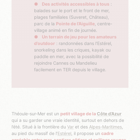
Des activités accessibles à tous
:
balades sur le port et le front de mer,
plages familiales (Suveret, Château),
parc de la
Pointe de l’Aiguille
, centre-
village animé en fin de journée.
Un terrain de jeu pour les amateurs
d’outdoor
: randonnées dans l’Estérel,
snorkeling dans les criques, kayak ou
paddle en mer, avec la possibilité de
rejoindre Cannes ou Mandelieu
facilement en TER depuis le village.
Théoule-sur-Mer est un
petit village de la
Côte d’Azur
qui a su garder une vraie identité, surtout en dehors de
l’été. Situé à la frontière du
Var
et des
Alpes-Maritimes
,
au pied du massif de l’
Estérel
, il propose un
cadre
agréable entre mer, sentiers côtiers et collines rouges
.