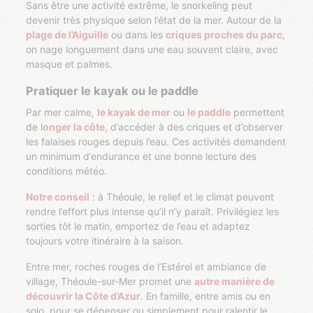
Sans être une activité extrême, le snorkeling peut
devenir très physique selon l’état de la mer. Autour de la
plage de l’Aiguille
ou dans les
criques proches du parc
,
on nage longuement dans une eau souvent claire, avec
masque et palmes.
Pratiquer le kayak ou le paddle
Par mer calme,
le kayak de mer
ou
le paddle
permettent
de l
onger la côte,
d’accéder à des criques et d’observer
les falaises rouges depuis l’eau. Ces activités demandent
un minimum d’endurance et une bonne lecture des
conditions météo.
Notre conseil
: à Théoule, le relief et le climat peuvent
rendre l’effort plus intense qu’il n’y paraît. Privilégiez les
sorties tôt le matin, emportez de l’eau et adaptez
toujours votre itinéraire à la saison.
Entre mer, roches rouges de l’Estérel et ambiance de
village, Théoule-sur-Mer promet une
autre manière de
découvrir la Côte d’Azur
. En famille, entre amis ou en
solo, pour se dépenser ou simplement pour ralentir le