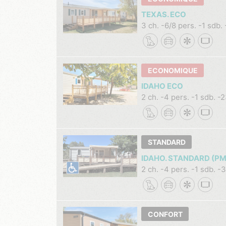
TEXAS. ECO
3 ch.
6/8 pers.
1 sdb.
ECONOMIQUE
IDAHO ECO
2 ch.
4 pers.
1 sdb.
2
STANDARD
IDAHO. STANDARD (PM
2 ch.
4 pers.
1 sdb.
3
CONFORT