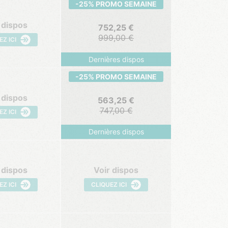
-25% PROMO SEMAINE
 dispos
752,25
999,00
EZ ICI
Dernières dispos
-25% PROMO SEMAINE
 dispos
563,25
747,00
EZ ICI
Dernières dispos
 dispos
Voir dispos
EZ ICI
CLIQUEZ ICI