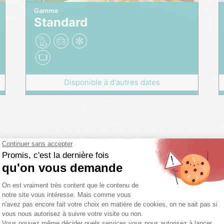
Gamme
Standard
Disponible à d'autres dates
s
Nb. de chamb
Tous
Standard
Économique
Confort