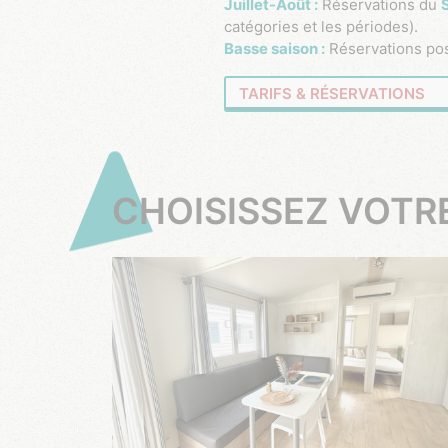
Juillet-Août :
Réservations du
catégories et les périodes).
Basse saison :
Réservations pos
TARIFS & RÉSERVATIONS
CHOISISSEZ VOT