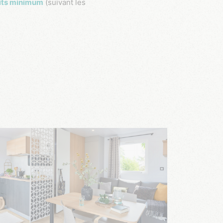
its minimum
(suivant les