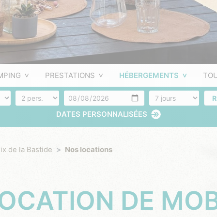
MPING
PRESTATIONS
HÉBERGEMENTS
TOU
Nombre de personnes
Arrivée
Nombres de jours
R
DATES PERSONNALISÉES
lix de la Bastide
Nos locations
OCATION DE MOB