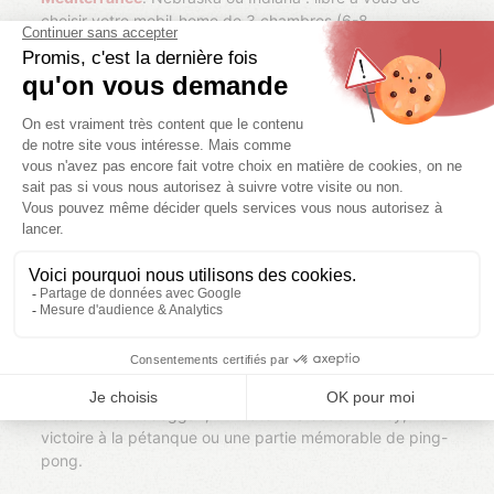
choisir votre mobil-home de 3 chambres (6-8
personnes) tout équipé : coin cuisine avec vaisselle et
électroménagers, draps, oreillers, serviettes, banquette
amovible, TV, salle de bains, WC séparés, terrasse
extérieure, salon de jardin…de quoi passer un séjour ou
week-end sur la Côte d'Azur
tout confort !
Optez pour la location d’un chalet de prestige dans notre
camping Les Cigales. Notre chalet Tikal, d’une superficie
2
de 34,5 m
, peut accueillir 4 personnes. Il dispose de 2
salles de bains et d’équipements tendance : climatisation
pour une température intérieure idéale, lave-vaisselle, TV
dans chaque chambre
Vous apprécierez particulièrement votre luxueux chalet
après une randonnée au coeur du massif des Maures ou
autour du rocher de Roquebrune, une incroyable
descente en toboggan, un match de beach-volley, votre
victoire à la pétanque ou une partie mémorable de ping-
pong.