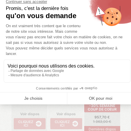
ECONOMIQUE
COLORADO. ECO
2 ch.
4/6 pers.
1 sdb.
28.8 m²
08/08/2026 -
15/08/2026 -
22/08/2026 -
15/08/2026
22/08/2026
29/08/2026
-30% SEMAINE
COUP DE COEUR
Voir dispos
Voir dispos
957,70
1 363,00
CLIQUEZ
CLIQUEZ
ICI
ICI
Dernières dispos