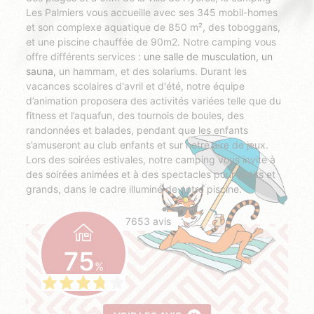
Les Palmiers vous accueille avec ses 345 mobil-homes
et son complexe aquatique de 850 m², des toboggans,
et une piscine chauffée de 90m2. Notre camping vous
offre différents services :
une salle de musculation, un
sauna,
un hammam, et des solariums. Durant les
vacances scolaires d'avril et d'été, notre équipe
d’animation proposera des activités variées telle que du
fitness et l’aquafun, des tournois de boules, des
randonnées et balades, pendant que les enfants
s’amuseront au club enfants et sur notre aire de jeux.
Lors des soirées estivales, notre camping vous invite à
des soirées animées et à des spectacles pour petits et
grands, dans le cadre illuminé de notre piscine.
7653 avis
75
%