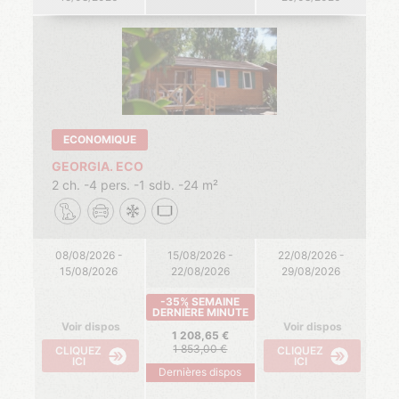
ECONOMIQUE
GEORGIA. ECO
2 ch.
4 pers.
1 sdb.
24 m²
08/08/2026 -
15/08/2026 -
22/08/2026 -
15/08/2026
22/08/2026
29/08/2026
-35% SEMAINE
DERNIÈRE MINUTE
Voir dispos
Voir dispos
1 208,65
1 853,00
CLIQUEZ
CLIQUEZ
ICI
ICI
Dernières dispos