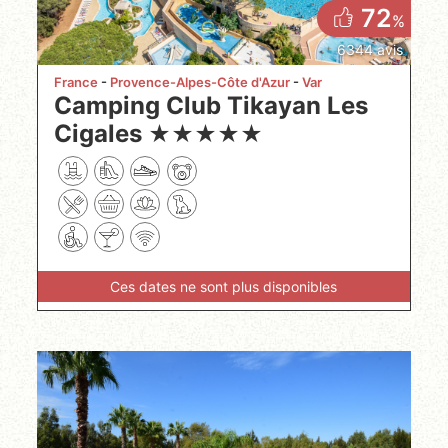
72
%
6344 avis
France
Provence-Alpes-Côte d'Azur
Var
Camping Club Tikayan Les
Cigales
★
★
★
★
★
Ces dates ne sont plus disponibles