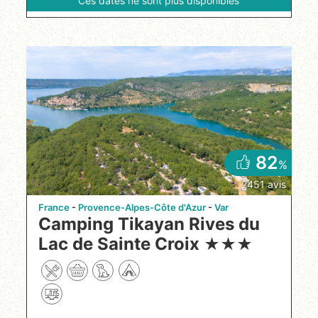
Ces dates ne sont plus disponibles
82
%
2451 avis
France
Provence-Alpes-Côte d'Azur
Var
Camping Tikayan Rives du
Lac de Sainte Croix
★
★
★