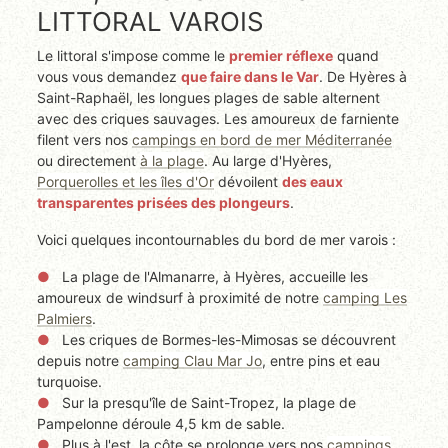
LITTORAL VAROIS
Le littoral s'impose comme le
premier réflexe
quand
vous vous demandez
que faire dans le Var
. De Hyères à
Saint-Raphaël, les longues plages de sable alternent
avec des criques sauvages. Les amoureux de farniente
filent vers nos
campings en bord de mer Méditerranée
ou directement
à la plage
. Au large d'Hyères,
Porquerolles et les îles d'Or
dévoilent
des eaux
transparentes prisées des plongeurs
.
Voici quelques incontournables du bord de mer varois :
La plage de l'Almanarre, à Hyères, accueille les
amoureux de windsurf à proximité de notre
camping Les
Palmiers
.
Les criques de Bormes-les-Mimosas se découvrent
depuis notre
camping Clau Mar Jo
, entre pins et eau
turquoise.
Sur la presqu'île de Saint-Tropez, la plage de
Pampelonne déroule 4,5 km de sable.
Plus à l'est, la côte se prolonge vers nos
campings