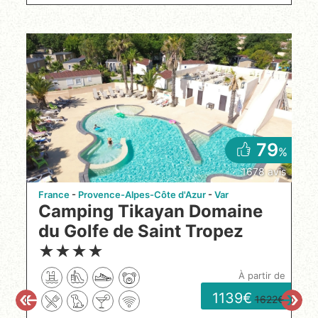
79
%
1678 avis
France
Provence-Alpes-Côte d'Azur
Var
Camping Tikayan Domaine
du Golfe de Saint Tropez
★
★
★
★
à partir de
1139
1622