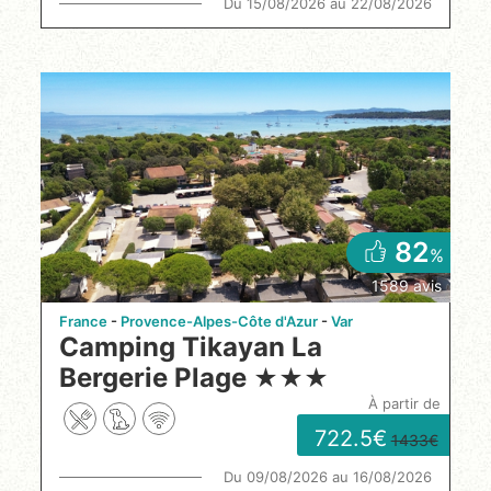
Du 15/08/2026 au 22/08/2026
82
%
1589 avis
France
Provence-Alpes-Côte d'Azur
Var
Camping Tikayan La
Bergerie Plage
★
★
★
à partir de
722.5
1433
Du 09/08/2026 au 16/08/2026