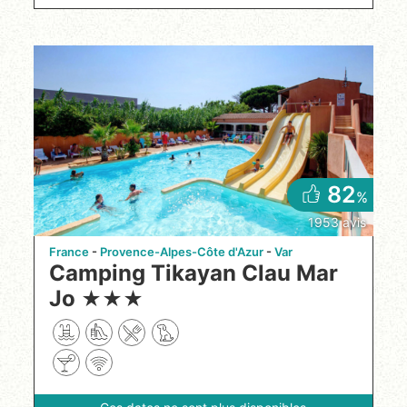
82
%
1953 avis
France
Provence-Alpes-Côte d'Azur
Var
Camping Tikayan Clau Mar
Jo
★
★
★