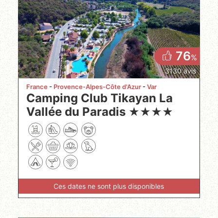
76
%
3130 avis
France
Provence-Alpes-Côte d'Azur
Var
Camping Club Tikayan La
Vallée du Paradis
★
★
★
★
Ces dates ne sont plus disponibles