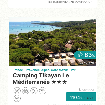
Du 15/08/2026 au 22/08/2026
83
%
2270 avis
France
Provence-Alpes-Côte d'Azur
Var
Camping Tikayan Le
Méditerranée
★
★
★
à partir de
1104
1377