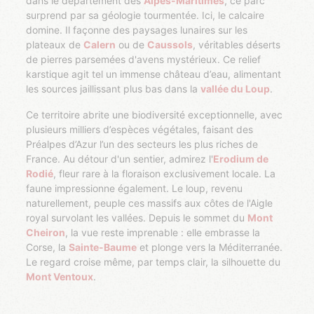
dans le département des
Alpes-Maritimes
, ce parc
surprend par sa géologie tourmentée. Ici, le calcaire
domine. Il façonne des paysages lunaires sur les
plateaux de
Calern
ou de
Caussols
, véritables déserts
de pierres parsemées d'avens mystérieux. Ce relief
karstique agit tel un immense château d’eau, alimentant
les sources jaillissant plus bas dans la
vallée du Loup
.
Ce territoire abrite une biodiversité exceptionnelle, avec
plusieurs milliers d’espèces végétales, faisant des
Préalpes d’Azur l’un des secteurs les plus riches de
France. Au détour d'un sentier, admirez l'
Erodium de
Rodié
, fleur rare à la floraison exclusivement locale. La
faune impressionne également. Le loup, revenu
naturellement, peuple ces massifs aux côtes de l'Aigle
royal survolant les vallées. Depuis le sommet du
Mont
Cheiron
, la vue reste imprenable : elle embrasse la
Corse, la
Sainte-Baume
et plonge vers la Méditerranée.
Le regard croise même, par temps clair, la silhouette du
Mont Ventoux
.