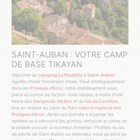
SAINT-AUBAN : VOTRE CAMP
DE BASE TIKAYAN
Séjourner au
camping La Pinatelle
à
Saint-Auban
signifie choisir l’immersion totale. Situé stratégiquement
dans les
Préalpes d’Azur
, notre établissement vous
place au centre de l’action. Vous résidez à moins d’une
heure des
Gorges du Verdon
et du
lac de Castillon
,
tout en restant au cœur du
Parc naturel régional des
Préalpes d’Azur
. Après une journée à arpenter les
sentiers ou à découvrir les grottes, retrouver le calme de
la pinède procure un bonheur immense ! Profitez du lac
de pêche de Saint-Auban ou détendez-vous au bord de