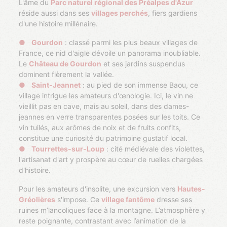
L'âme du
Parc naturel régional des Préalpes d'Azur
réside aussi dans ses
villages perchés
, fiers gardiens
d'une histoire millénaire.
Gourdon
: classé parmi les plus beaux villages de
France, ce nid d'aigle dévoile un panorama inoubliable.
Le
Château de Gourdon
et ses jardins suspendus
dominent fièrement la vallée.
Saint-Jeannet
: au pied de son immense Baou, ce
village intrigue les amateurs d'œnologie. Ici, le vin ne
vieillit pas en cave, mais au soleil, dans des dames-
jeannes en verre transparentes posées sur les toits. Ce
vin tuilés, aux arômes de noix et de fruits confits,
constitue une curiosité du patrimoine gustatif local.
Tourrettes-sur-Loup
: cité médiévale des violettes,
l'artisanat d'art y prospère au cœur de ruelles chargées
d'histoire.
Pour les amateurs d'insolite, une excursion vers
Hautes-
Gréolières
s'impose. Ce
village fantôme
dresse ses
ruines m’lancoliques face à la montagne. L’atmosphère y
reste poignante, contrastant avec l’animation de la