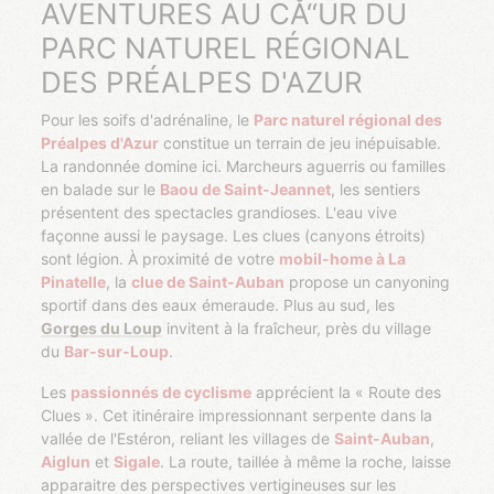
AVENTURES AU CÅ“UR DU
PARC NATUREL RÉGIONAL
DES PRÉALPES D'AZUR
Pour les soifs d'adrénaline, le
Parc naturel régional des
Préalpes d'Azur
constitue un terrain de jeu inépuisable.
La randonnée domine ici. Marcheurs aguerris ou familles
en balade sur le
Baou de Saint-Jeannet
, les sentiers
présentent des spectacles grandioses. L'eau vive
façonne aussi le paysage. Les clues (canyons étroits)
sont légion. À proximité de votre
mobil-home à La
Pinatelle
, la
clue de Saint-Auban
propose un canyoning
sportif dans des eaux émeraude. Plus au sud, les
Gorges du Loup
invitent à la fraîcheur, près du village
du
Bar-sur-Loup
.
Les
passionnés de cyclisme
apprécient la « Route des
Clues ». Cet itinéraire impressionnant serpente dans la
vallée de l'Estéron, reliant les villages de
Saint-Auban
,
Aiglun
et
Sigale
. La route, taillée à même la roche, laisse
apparaitre des perspectives vertigineuses sur les