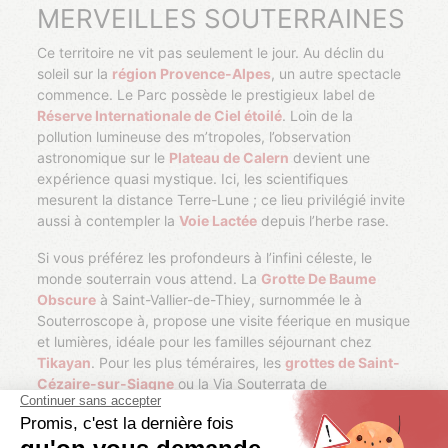
MERVEILLES SOUTERRAINES
Ce territoire ne vit pas seulement le jour. Au déclin du
soleil sur la
région Provence-Alpes
, un autre spectacle
commence. Le Parc possède le prestigieux label de
Réserve Internationale de Ciel étoilé
. Loin de la
pollution lumineuse des m’tropoles, l’observation
astronomique sur le
Plateau de Calern
devient une
expérience quasi mystique. Ici, les scientifiques
mesurent la distance Terre-Lune ; ce lieu privilégié invite
aussi à contempler la
Voie Lactée
depuis l’herbe rase.
Si vous préférez les profondeurs à l’infini céleste, le
monde souterrain vous attend. La
Grotte De Baume
Obscure
à Saint-Vallier-de-Thiey, surnommée le à
Souterroscope à, propose une visite féerique en musique
et lumières, idéale pour les familles séjournant chez
Tikayan
. Pour les plus téméraires, les
grottes de Saint-
Cézaire-sur-Siagne
ou la Via Souterrata de
l’
Audibergue
garantissent des sensations fortes au
cœur du calcaire.