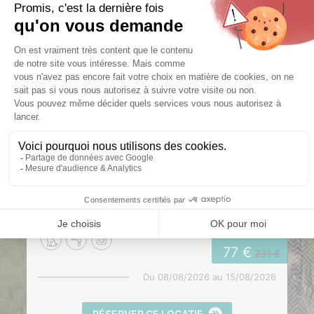
Emplacement Nature tente,
caravane ou camping car
2/6 pers.
100 m²
à partir de
77
231
Du
08/08/2026
au
15/08/2026
RÉSERVER CE LOCATIF