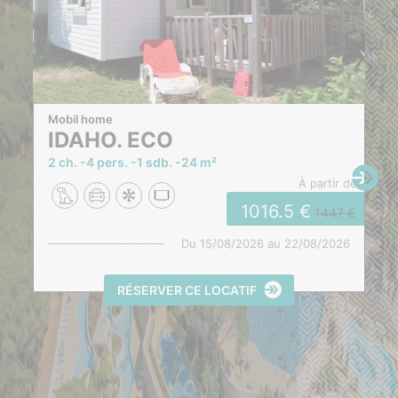
Mobil home
IDAHO. ECO
2 ch.
4 pers.
1 sdb.
24 m²
à partir de
1016.5
1447
Du
15/08/2026
au
22/08/2026
RÉSERVER CE LOCATIF