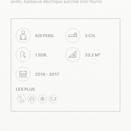
jardin, barbecue électrique autorisé (non fourni).
6/8 PERS.
3 CH.
1 SDB.
33.2 M²
2016 - 2017
LES PLUS