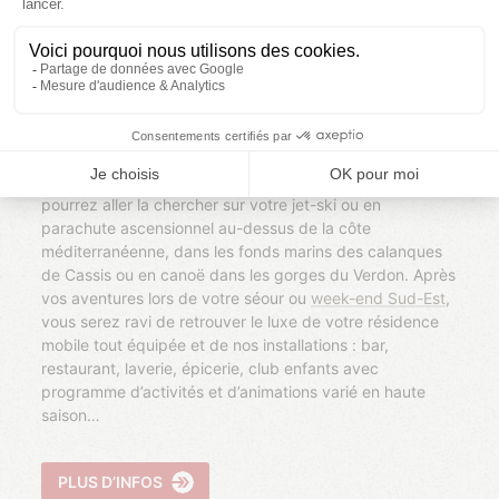
Vous aimez varier les plaisirs ? N’ayez crainte, notre
espace aquatique de 16 000 m2
a bien plus à vous
offrir qu’une rivière. Notre fabuleux complexe renferme
également une grande piscine chauffée pour des
longueurs de natation et des parenthèses baignade par
tous les temps dans une eau qui n’effraiera pas les plus
frileux, une pataugeoire ludique et plusieurs toboggans
pour les ados en quête d’adrénaline. L’adrénaline, vous
pourrez aller la chercher sur votre jet-ski ou en
parachute ascensionnel au-dessus de la côte
méditerranéenne, dans les fonds marins des calanques
de Cassis ou en canoë dans les gorges du Verdon. Après
vos aventures lors de votre séour ou
week-end Sud-Est
,
vous serez ravi de retrouver le luxe de votre résidence
mobile tout équipée et de nos installations : bar,
restaurant, laverie, épicerie, club enfants avec
programme d’activités et d’animations varié en haute
saison
PLUS D’INFOS