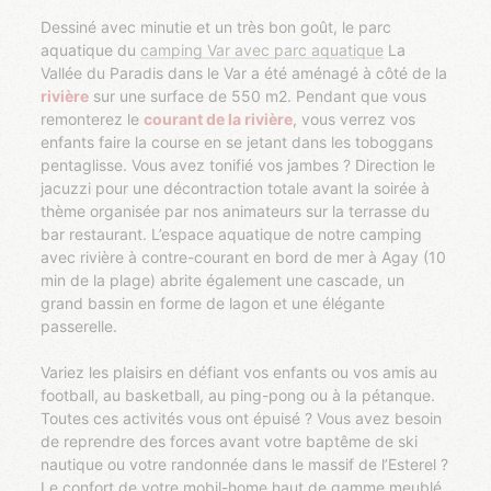
Dessiné avec minutie et un très bon goût, le parc
aquatique du
camping Var avec parc aquatique
La
Vallée du Paradis dans le Var a été aménagé à côté de la
rivière
sur une surface de 550 m2. Pendant que vous
remonterez le
courant de la rivière
, vous verrez vos
enfants faire la course en se jetant dans les toboggans
pentaglisse. Vous avez tonifié vos jambes ? Direction le
jacuzzi pour une décontraction totale avant la soirée à
thème organisée par nos animateurs sur la terrasse du
bar restaurant. L’espace aquatique de notre camping
avec rivière à contre-courant en bord de mer à Agay (10
min de la plage) abrite également une cascade, un
grand bassin en forme de lagon et une élégante
passerelle.
Variez les plaisirs en défiant vos enfants ou vos amis au
football, au basketball, au ping-pong ou à la pétanque.
Toutes ces activités vous ont épuisé ? Vous avez besoin
de reprendre des forces avant votre baptême de ski
nautique ou votre randonnée dans le massif de l’Esterel ?
Le confort de votre mobil-home haut de gamme meublé