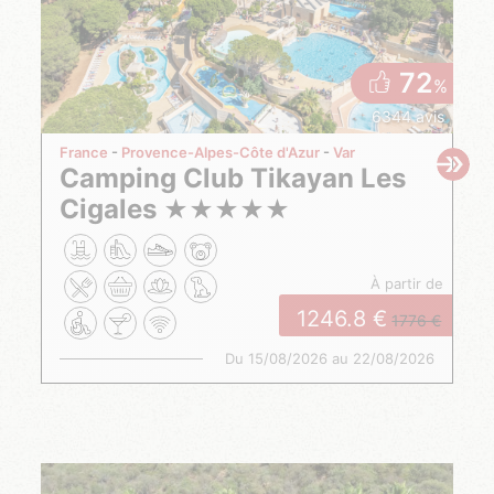
72
%
6344 avis
France
Provence-Alpes-Côte d'Azur
Var
Camping Club Tikayan Les
Cigales
★
★
★
★
★
à partir de
1246.8
1776
Du 15/08/2026 au 22/08/2026