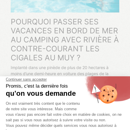
POURQUOI PASSER SES
VACANCES EN BORD DE MER
AU CAMPING AVEC RIVIÈRE À
CONTRE-COURANT LES
CIGALES AU MUY ?
Implanté dans une pinède de plus de 20 hectares à
moins d’une demi-heure en voiture des plages de la
Méditerranée et du parc naturel régional du Verdon,
l’établissement de plein air 5 étoiles Les Cigales au Muy
figure parmi les plus beaux
campings avec rivière à
contre-courant
du Var et de la Côte d’Azur. Réservez
sans plus attendre votre location de mobil-home à faible
coût (promotions exceptionnelles en basse saison), et
venez vous ressourcer au cœur de la campagne
provençale près de Draguignan.