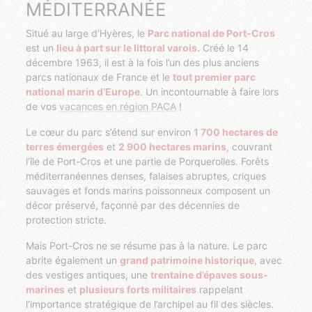
MÉDITERRANÉE
Situé au large d’Hyères, le
Parc national de Port-Cros
est un
lieu à part sur le littoral varois.
Créé le 14
décembre 1963, il est à la fois l’un des plus anciens
parcs nationaux de France et le
tout premier parc
national marin d’Europe
. Un incontournable à faire lors
de vos
vacances en région PACA
!
Le cœur du parc s’étend sur environ
1 700 hectares de
terres émergées
et
2 900 hectares marins
, couvrant
l’île de Port-Cros et une partie de Porquerolles. Forêts
méditerranéennes denses, falaises abruptes, criques
sauvages et fonds marins poissonneux composent un
décor préservé, façonné par des décennies de
protection stricte.
Mais Port-Cros ne se résume pas à la nature. Le parc
abrite également un
grand patrimoine historique
, avec
des vestiges antiques, une
trentaine d’épaves sous-
marines
et
plusieurs forts militaires
rappelant
l’importance stratégique de l’archipel au fil des siècles.