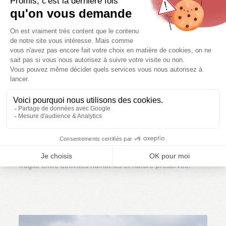
grâce à une protection ancienne et rigoureuse.
Autour de l’île, les fonds marins
comptent parmi les plus
riches de Méditerranée
: herbiers de posidonie, bancs
de poissons, mérous et barracudas sont observables
dès les premiers mètres. À terre, forêts
méditerranéennes, falaises et maquis dense abritent une
flore résistante à la sécheresse, souvent protégée.
Bon à savoir :
le retour spectaculaire du mérou brun
depuis les années 1970 illustre le succès des mesures de
protection mises en place à Port-Cros.
Ce travail de fond fait du
Parc national de Port-Cros
un
véritable laboratoire de la conservation
, mais aussi un
lieu privilégié pour comprendre, sur le terrain, l’équilibre
fragile entre activités humaines et nature préservée.