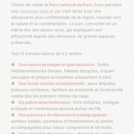
Choisir de visiter le
Parc national de Port-Cros
pendant
vos
vacances dans le Var
c’est opter pour une
découverte plus confidentielle de la région, tournée vers
la nature et la contemplation. Le parc concentre en un
même lieu des atouts rares, qui expliquent son
attractivité auprès des amoureux de grands espaces
préservés.
Voici 5 bonnes raisons de s’y rendre :
Une nature protégée et spectaculaire
: forêts
méditerranéennes denses, falaises abruptes, criques
sauvages et plages accessibles uniquement à pied.
Des fonds marins exceptionnels
: eaux limpides,
poissons nombreux, herbiers de posidonie et biodiversité
visible dès les premiers mètres de nage.
Un patrimoine historique :
forts militaires, vestiges
antiques et nombreuses épaves autour de l’île.
Des parcours de découverte pédagogiques
:
sentiers balisés, panneaux d’interprétation et sorties
accompagnées pour mieux comprendre le territoire.
Une véritable déconnexion :
absence de routes,