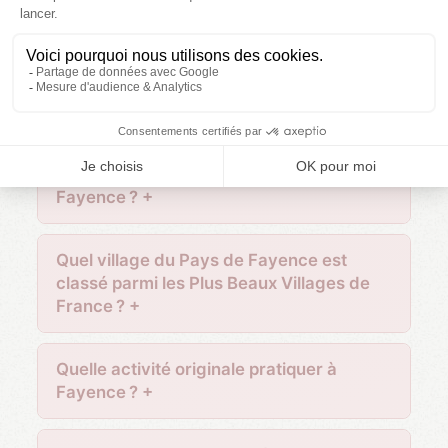
Bon à savoir : Seillans est classé parmi les Plus
Beaux Villages de France, et l'office de tourisme y
organise des visites guidées pour découvrir ses
galeries d'art.
FAQ - Le pays de Fayence
Combien de villages compte le Pays de
Fayence ?
Quel village du Pays de Fayence est
classé parmi les Plus Beaux Villages de
France ?
Quelle activité originale pratiquer à
Fayence ?