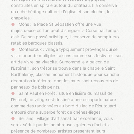
construites en spirale autour du château. Il a conservé
un riche héritage culturel : l'église et son clocher, les
chapelles.
Mons : la Place St Sébastien offre une vue
majestueuse où l'on peut distinguer la Corse par temps
clair. De son passé artistique, il conserve de somptueux
retables baroques classés.
Montauroux : village typiquement provençal qui se
visite pour de multiples raisons comme ses festivités, son
art de vivre, sa vivacité. Surnommé le « balcon de
l'Estérel », son trésor se trouve dans la chapelle Saint
Barthélémy, classée monument historique pour sa riche
décoration intérieure, dont les murs sont recouverts de
panneaux de bois peints.
Saint Paul en Forêt : situé en lisière du massif de
l'Estérel, ce village est destiné à une escapade nature
comme des
randonnées au bord du lac
de Rioutouard,
entouré d'une superbe forêt de chênes-lièges.
Seillans : village d'artisanat par excellence, vous
serez séduit par les nombreuses galeries d'art et la
présence de nombreux artistes présentant leurs