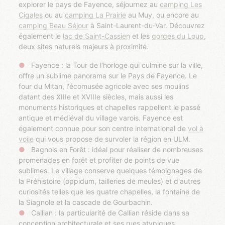
explorer le pays de Fayence, séjournez au
camping Les
Cigales
ou au
camping La Prairie
au Muy, ou encore au
camping Beau Séjour
à Saint-Laurent-du-Var. Découvrez
également le
lac de Saint-Cassien
et les
gorges du Loup
,
deux sites naturels majeurs à proximité.
Fayence : la Tour de l'horloge qui culmine sur la ville,
offre un sublime panorama sur le Pays de Fayence. Le
four du Mitan, l'écomusée agricole avec ses moulins
datant des XIIIe et XVIIIe siècles, mais aussi les
monuments historiques et chapelles rappellent le passé
antique et médiéval du village varois. Fayence est
également connue pour son centre international de
vol à
voile
qui vous propose de survoler la région en ULM.
Bagnols en Forêt : idéal pour réaliser de nombreuses
promenades en forêt et profiter de points de vue
sublimes. Le village conserve quelques témoignages de
la Préhistoire (oppidum, tailleries de meules) et d'autres
curiosités telles que les quatre chapelles, la fontaine de
la Siagnole et la cascade de Gourbachin.
Callian : la particularité de Callian réside dans sa
conception architecturale et ses rues atypiques,