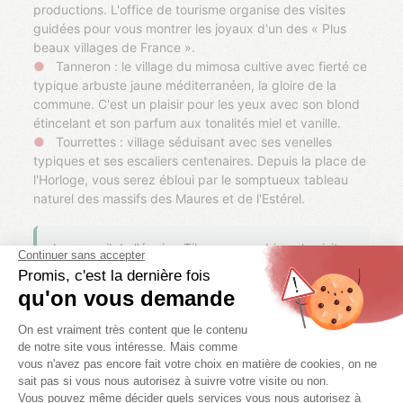
productions. L'office de tourisme organise des visites
guidées pour vous montrer les joyaux d'un des « Plus
beaux villages de France ».
Tanneron : le village du mimosa cultive avec fierté ce
typique arbuste jaune méditerranéen, la gloire de la
commune. C'est un plaisir pour les yeux avec son blond
étincelant et son parfum aux tonalités miel et vanille.
Tourrettes : village séduisant avec ses venelles
typiques et ses escaliers centenaires. Depuis la place de
l'Horloge, vous serez ébloui par le somptueux tableau
naturel des massifs des Maures et de l'Estérel.
Le conseil de l'équipe Tikayan : combinez la visite
de plusieurs villages proches (Callian, Montauroux
et Saint-Paul-en-Forêt par exemple) sur une même
journée, et réservez le survol en ULM depuis
Fayence pour une vue d'ensemble unique sur le
Pays de Fayence.