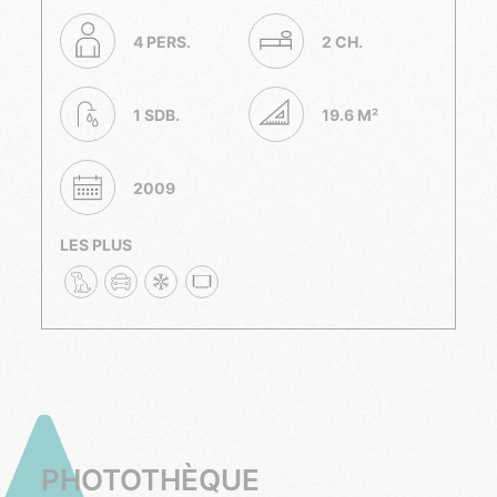
4 PERS.
2 CH.
1 SDB.
19.6 M²
2009
LES PLUS
PHOTOTHÈQUE