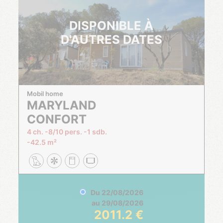
DISPONIBLE À
D'AUTRES DATES
Mobil home
MARYLAND
CONFORT
4 ch.
8/10 pers.
1 sdb.
42.5 m²
Du
22/08/2026
au
29/08/2026
2011.2