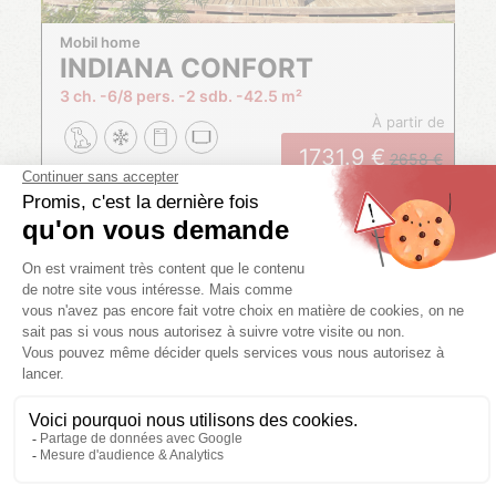
Mobil home
INDIANA CONFORT
3 ch.
6/8 pers.
2 sdb.
42.5 m²
à partir de
1731.9
2658
Du
15/08/2026
au
22/08/2026
RÉSERVER CE LOCATIF
CONFORT
DISPONIBLE À
D'AUTRES DATES