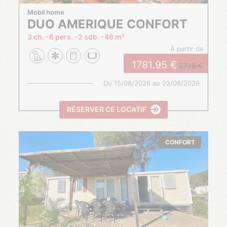
Mobil home
DUO AMERIQUE CONFORT
3 ch.
6 pers.
2 sdb.
46 m²
à partir de
1781.95
2735
Du
15/08/2026
au
22/08/2026
RÉSERVER CE LOCATIF
CONFORT