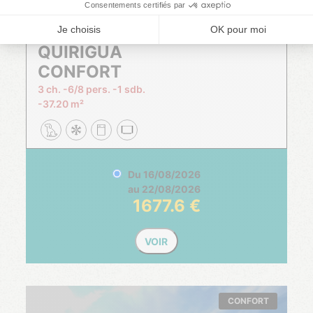
Chalet
QUIRIGUA
CONFORT
3 ch.
6/8 pers.
1 sdb.
37.20 m²
Du
16/08/2026
au
22/08/2026
1677.6
VOIR
CONFORT