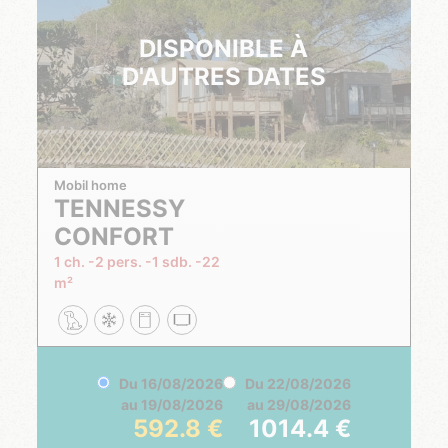
DISPONIBLE À
D'AUTRES DATES
Mobil home
TENNESSY
CONFORT
1 ch.
2 pers.
1 sdb.
22
m²
Du
16/08/2026
Du
22/08/2026
au
19/08/2026
au
29/08/2026
592.8
1014.4