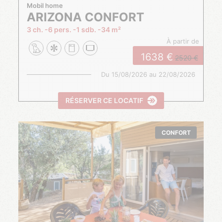
Mobil home
ARIZONA CONFORT
3 ch.
6 pers.
1 sdb.
34 m²
à partir de
1638
2520
Du
15/08/2026
au
22/08/2026
RÉSERVER CE LOCATIF
CONFORT