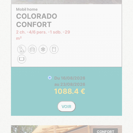
Mobil home
COLORADO
CONFORT
2 ch.
4/6 pers.
1 sdb.
29
m²
Du
16/08/2026
au
23/08/2026
1088.4
VOIR
CONFORT