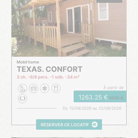
Mobil home
TEXAS. CONFORT
3 ch.
6/8 pers.
1 sdb.
34 m²
à partir de
1263.25
1937
Du
15/08/2026
au
22/08/2026
RÉSERVER CE LOCATIF