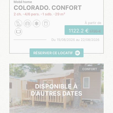
Mobil home
COLORADO. CONFORT
2 ch.
4/6 pers.
1 sdb.
29 m²
à partir de
1122.2
1720
Du
15/08/2026
au
22/08/2026
RÉSERVER CE LOCATIF
CONFORT
DISPONIBLE À
D'AUTRES DATES