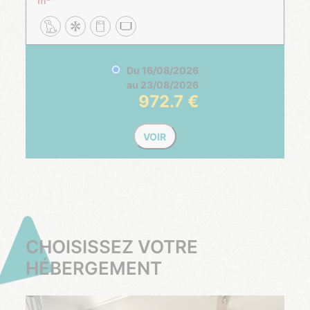
m²
Du
16/08/2026
au
23/08/2026
972.7
VOIR
CHOISISSEZ VOTRE
HÉBERGEMENT