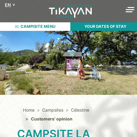
EN
CAMPISITE MENU
YOUR DATES OF STAY
Home
Campsites
Célestine
Customers' opinion
CAMPSITE LA