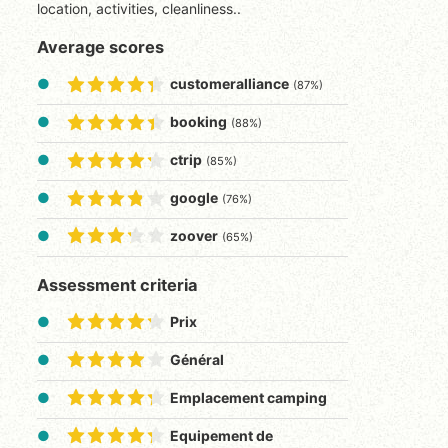
location, activities, cleanliness..
Average scores
customeralliance
(87%)
booking
(88%)
ctrip
(85%)
google
(76%)
zoover
(65%)
Assessment criteria
Prix
Général
Emplacement camping
Equipement de