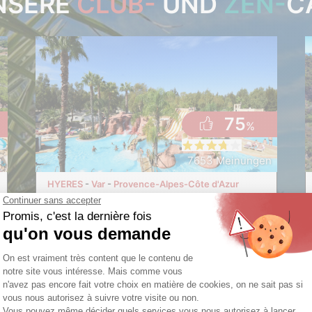
NSERE
CLUB-
UND
ZEN-
C
75
%
n
7653 Meinungen
HYERES
Var
Provence-Alpes-Côte d'Azur
Camping Club Tikayan
Les Palmiers
★
★
★
★
b