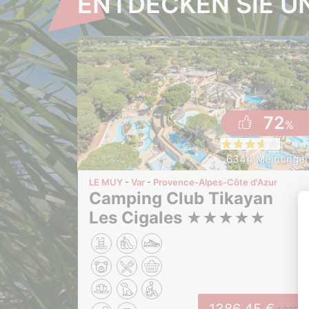
ENTDECKEN SIE U
72
%
6344 Meinunge
LE MUY
Var
Provence-Alpes-Côte d'Azur
Camping Club Tikayan
Les Cigales
★
★
★
★
★
a