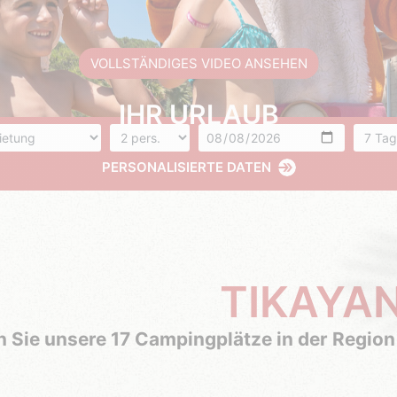
VOLLSTÄNDIGES VIDEO ANSEHEN
IHR URLAUB
unft
Anzahl der Personen
Ankunft
Anzahl
PERSONALISIERTE DATEN
TIKAYA
 Sie unsere 17 Campingplätze in der Region