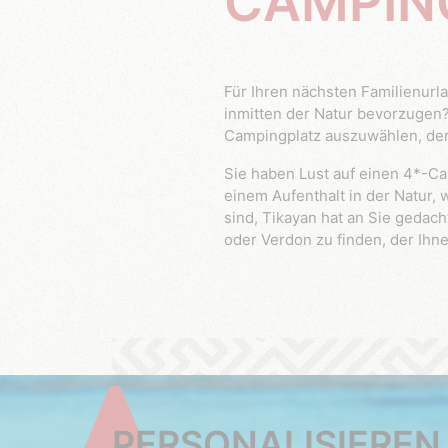
CAMPIN
Für Ihren nächsten Familienurlaub sind Sie sich noch nicht sicher, ob Sie einen Campingplatz am Wasser oder eine Anlage
inmitten der Natur bevorzugen?
Campingplatz auszuwählen, der a
Sie haben Lust auf einen 4*-Campingplatz mit Swimmingpool und einer lebhaften Atmosphäre? Oder zieht es Sie eher zu
einem Aufenthalt in der Natur
sind, Tikayan hat an Sie gedac
oder Verdon zu finden, der Ihn
PERSONALISIEREN