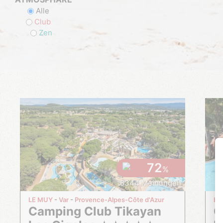
Alle
Club
Zen
72
%
6344 Meinungen
LE MUY
Var
Provence-Alpes-Côte d'Azur
HY
Camping Club Tikayan
Camping Club Tikayan