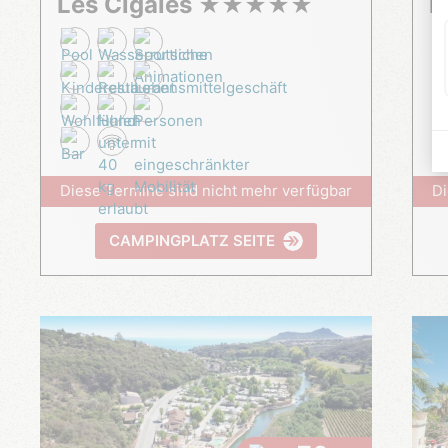
Les Cigales
L
★
★
★
★
★
Diese Termine sind nicht mehr verfügbar
Di
CAMPINGPLATZ SEITE