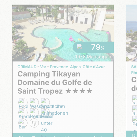
79
%
1678 Meinungen
GRIMAUD
Var
Provence-Alpes-Côte d'Azur
SA
Camping Tikayan
Rh
Camping Tikayan Félix
Domaine du Golfe de
d
Saint Tropez
★
★
★
★
Di