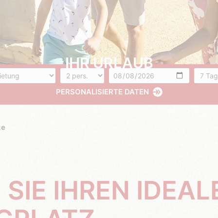
IHR URLAUB
unft
Anzahl der Personen
Ankunft
Anzahl
PERSONALISIERTE DATEN
ze
SIE IHREN IDEAL