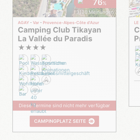
76
%
3130 Meinungen
AGAY
Var
Provence-Alpes-Côte d'Azur
LE
Camping Club Tikayan
Camping Tikayan La
La Vallée du Paradis
P
★
★
★
★
Diese Termine sind nicht mehr verfügbar
CAMPINGPLATZ SEITE