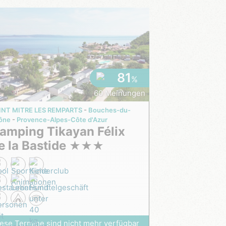
81
%
60 Meinungen
INT MITRE LES REMPARTS
Bouches-du-
ône
Provence-Alpes-Côte d'Azur
e la Bastide
★
★
★
ese Termine sind nicht mehr verfügbar