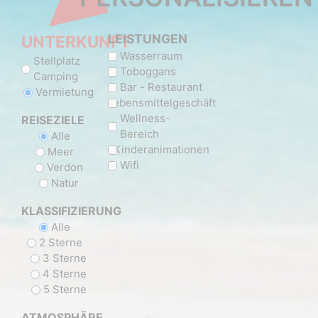
LEISTUNGEN
UNTERKUNFT
Wasserraum
Stellplatz
Toboggans
Camping
Bar - Restaurant
Vermietung
Lebensmittelgeschäft
Wellness-
REISEZIELE
Bereich
Alle
Kinderanimationen
Meer
Wifi
Verdon
Natur
KLASSIFIZIERUNG
Alle
2 Sterne
3 Sterne
4 Sterne
5 Sterne
ATMOSPHÄRE