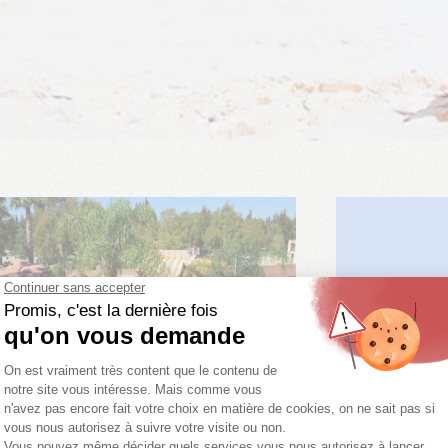
75
%
7653 Meinungen
ERES
Var
Provence-Alpes-Côte d'Azur