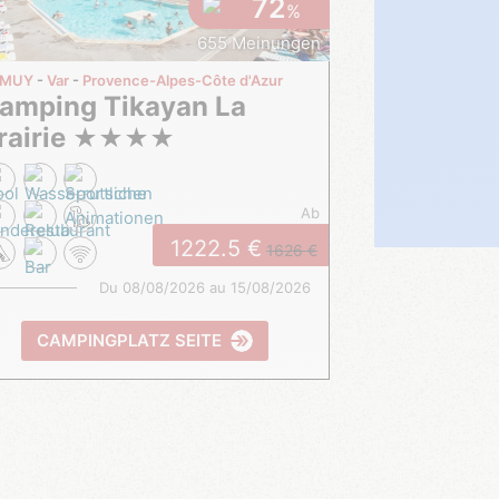
72
%
655 Meinungen
 MUY
Var
Provence-Alpes-Côte d'Azur
rairie
★
★
★
★
ab
1222.5
1626
Du 08/08/2026 au 15/08/2026
CAMPINGPLATZ SEITE