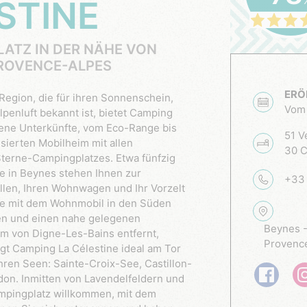
STINE
PROVENCE-ALPES
ERÖ
Vom 
penluft bekannt ist, bietet Camping
dene Unterkünfte, vom Eco-Range bis
51 V
sierten Mobilheim mit allen
30 C
Sterne-Campingplatzes. Etwa fünfzig
e in Beynes stehen Ihnen zur
+33 
ellen, Ihren Wohnwagen und Ihr Vorzelt
ise mit dem Wohnmobil in den Süden
en und einen nahe gelegenen
Beynes -
km von Digne-Les-Bains entfernt,
Provenc
egt Camping La Célestine ideal am Tor
ren Seen: Sainte-Croix-See, Castillon-
on. Inmitten von Lavendelfeldern und
mpingplatz willkommen, mit dem