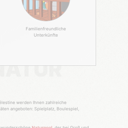
Familienfreundliche
Unterkünfte
NATUR
lestine werden Ihnen zahlreiche
äten angeboten: Spielplatz, Boulespiel,
r wunderschöne
Naturpool
, der bei Groß und