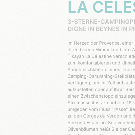
LA CÉLE
3-STERNE-CAMPINGPLATZ IN DER NÄHE VON
DIGNE IN BEYNES IN 
Im Herzen der Provence, einer Region, die für ihren Sonnenschein,
ihren blauen Himmel und ihre Al
Tikayan La Célestine verschie
zum komfortableren und klimati
Annehmlichkeiten. eines Drei-
Camping-Caravaning-Stellplätz
Verfügung, um Ihr Zelt aufzust
aufzustellen oder auf Ihrer Re
einen Zwischenstopp einzuleg
Stromanschluss zu nutzen. 16 
umgeben vom Fluss "l'Asse", li
zu den Gorges du Verdon und ih
See und Esparron-See von Verd
Olivenbäumen heißt Sie der Ca