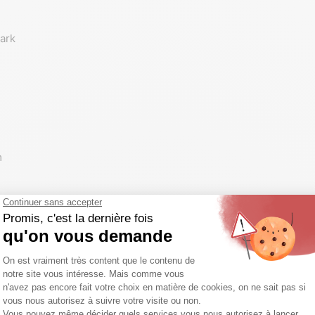
ark
m