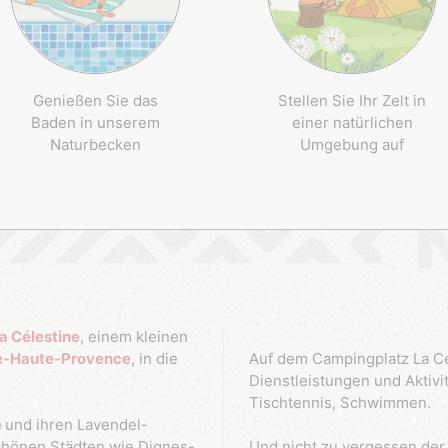
Genießen Sie das
Stellen Sie Ihr Zelt in
Baden in unserem
einer natürlichen
Naturbecken
Umgebung auf
a Célestine
, einem kleinen
e-Haute-Provence
, in die
Auf dem Campingplatz La Cé
Dienstleistungen und Aktivit
Tischtennis, Schwimmen.
e
und ihren Lavendel-
chönen Städten wie Dignes-
Und nicht zu vergessen de