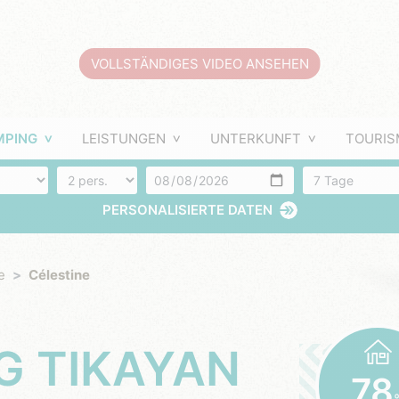
VOLLSTÄNDIGES VIDEO ANSEHEN
MPING
LEISTUNGEN
UNTERKUNFT
TOURIS
Anzahl der Personen
Ankunft
Anzahl der Tag
PERSONALISIERTE DATEN
e
Célestine
78