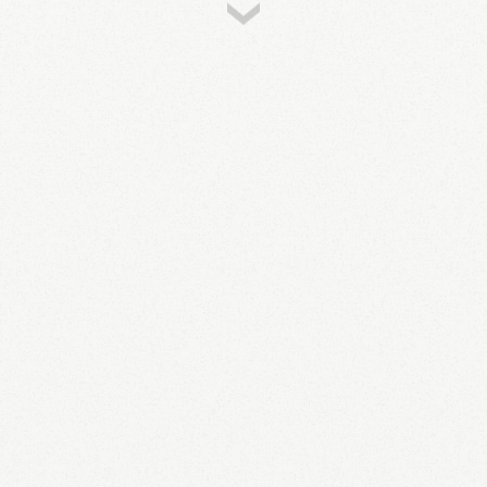
50-59
Rollinat
Un week-end très agréable, calme. Les chiens
sont acceptés, ce que nous apprécions, sans
cela, nous n'aurions pas connu ce camping très
sympathique. Nous y retournerons . Merci à
vous .
Datum der Erfahrung : 20/07/2026