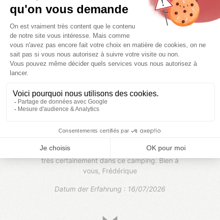
40-49
Boulanger
L'équipe du camping Saint clair est vraiment
très sympathique, accueillante et serviable
(dédicace spéciale à Tristan). Le seul bémol
c'est concernant le bungalow confort ; il avait
été mentionné un canapé lit dans le salon ; or le
canapé n'était pas convertible... ce serait bien
de l'indiquer aux clients svp. Nous reviendrons
très certainement dans ce camping. Bien à
vous, Frédérique
Datum der Erfahrung : 16/07/2026