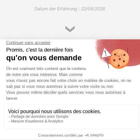
Datum der Erfahrung : 22/06/2026
60-69
Dewaele
Très satisfaisant dans l’ensemble. Bien équipé.
Le personnel du bar est sympathique. Le
terrain de pétanque demande à être entretenu
(ratissage et enlever les morceaux de verre).
Sinon, Il a une belle surface de jeu et ombragé
par endroit.