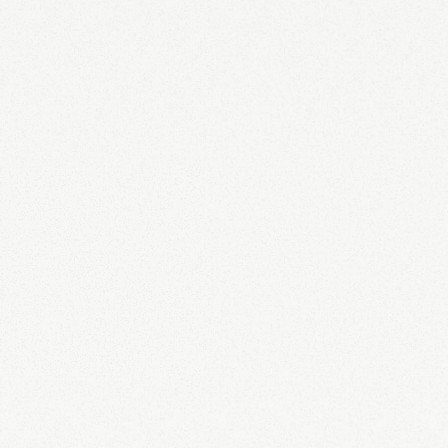
60-69
BERLINGAUD Jean-Luc
Expérience globalement satisfaisante. Le
personnel très sympathique et accueillant. En
cette saison (fin mai) le camping est très
calme. J'avais le mobile home n° 67 très
propre, fonctionnel. Quelques petites
améliorations à apporter: la sortie du camping
se trouve dans un virage, la vitesse est limitée
à 50km/h mais non respectée, un
aménagement de sécurité pour réduire la
vitesse serait nécessaire. Devant l'escalier qui
mène au mobile home, l'espace est en terre
battue, en cas de pluie c'est vite la gadoue, cet