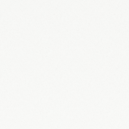
espace en graviers améliorerait nettement la
situation.
Datum der Erfahrung : 25/05/2026
60-69
Renaud
Séjour agréable dans un camping calme et
bien situé. Bon accueil de l'équipe !
Datum der Erfahrung : 21/05/2026