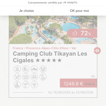
72
%
6344 Meinungen
France
Provence-Alpes-Côte d'Azur
Var
Camping Club Tikayan Les
Cigales
★
★
★
★
★
ab
1246.8
1776
Du 15/08/2026 au 22/08/2026