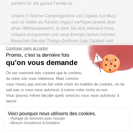
perfekt für die ganze Familie ist.
Unsere 5-Sterne-Campingplätze Les Cigales (Le Muy)
und Le Vallée du Paradis (Agay) verfügen jeweils über
einen Wellnessbereich, in dem Sie sich während Ihres
Urlaubs entspannen und neue Energie tanken können.
Besuchen Sie das Thalgo-Zentrum (Les Cigales) und
lassen Sie sich im Whirlpool, Dampfbad und in der Sauna
verwöhnen. Lassen Sie die Massagedüsen Ihre
Rückenschmerzen lindern. Nach ein paar
Balneotherapie-Sitzungen sind Sie wieder fit, um eine
Radtour entlang der Mittelmeerküste zu unternehmen,
Wassersport zu betreiben oder durch die Parks und
Berge der Region zu wandern (Regionalpark Verdon,
Felsen von Roquebrune oder die Massifs de la Sainte-
Baume, des Maures oder Esterel...).