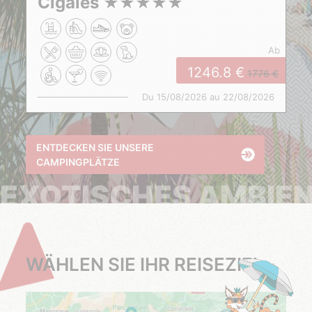
Cigales
★
★
★
★
★
ab
1246.8
1776
Du 15/08/2026 au 22/08/2026
ENTDECKEN SIE UNSERE
CAMPINGPLÄTZE
EXOTISCHES AMBIE
WÄHLEN SIE IHR REISEZIEL