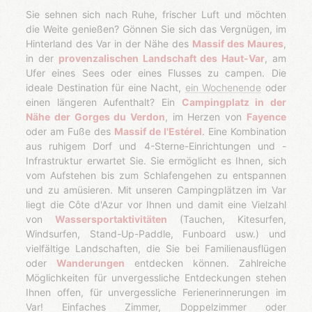
Sie sehnen sich nach Ruhe, frischer Luft und möchten
die Weite genießen? Gönnen Sie sich das Vergnügen, im
Hinterland des Var in der Nähe des
Massif des Maures
,
in der
provenzalischen Landschaft des Haut-Var
, am
Ufer eines Sees oder eines Flusses zu campen. Die
ideale Destination für eine Nacht,
ein Wochenende
oder
einen längeren Aufenthalt? Ein
Campingplatz in der
Nähe der Gorges du Verdon
, im Herzen von
Fayence
oder am Fuße des
Massif de l'Estérel
. Eine Kombination
aus ruhigem Dorf und 4-Sterne-Einrichtungen und -
Infrastruktur erwartet Sie. Sie ermöglicht es Ihnen, sich
vom Aufstehen bis zum Schlafengehen zu entspannen
und zu amüsieren. Mit unseren Campingplätzen im Var
liegt die Côte d'Azur vor Ihnen und damit eine Vielzahl
von
Wassersportaktivitäten
(Tauchen, Kitesurfen,
Windsurfen, Stand-Up-Paddle, Funboard usw.) und
vielfältige Landschaften, die Sie bei Familienausflügen
oder
Wanderungen
entdecken können. Zahlreiche
Möglichkeiten für unvergessliche Entdeckungen stehen
Ihnen offen, für unvergessliche Ferienerinnerungen im
Var! Einfaches Zimmer, Doppelzimmer oder