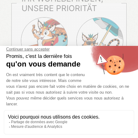
UNSERE PRIORITÄT
Große Wasserparks in
Qualitätsdienstleistungen
unseren Campingclubs
ERLEBNIS
Sind Sie bereit für einen unvergesslichen Aufenthalt? Die
Campingplätze der Tikayan-Gruppe heißen Sie herzlich
willkommen zu außergewöhnlichen Ferien direkt am
Meer und in der Natur. Ihr Wohlbefinden steht bei uns an