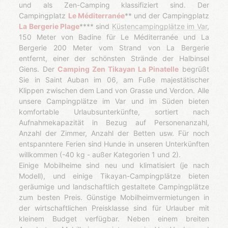
und als Zen-Camping klassifiziert sind. Der
Campingplatz
Le Méditerranée
** und der Campingplatz
La Bergerie Plage
**** sind
Küstencampingplätze im Var
,
150 Meter von Badine für Le Méditerranée und La
Bergerie 200 Meter vom Strand von La Bergerie
entfernt, einer der schönsten Strände der Halbinsel
Giens. Der
Camping Zen Tikayan La Pinatelle
begrüßt
Sie in Saint Auban im 06, am Fuße majestätischer
Klippen zwischen dem Land von Grasse und Verdon. Alle
unsere Campingplätze im Var und im Süden bieten
komfortable Urlaubsunterkünfte, sortiert nach
Aufnahmekapazität in Bezug auf Personenanzahl,
Anzahl der Zimmer, Anzahl der Betten usw. Für noch
entspanntere Ferien sind Hunde in unseren Unterkünften
willkommen (-40 kg - außer Kategorien 1 und 2).
Einige Mobilheime sind neu und klimatisiert (je nach
Modell), und einige Tikayan-Campingplätze bieten
geräumige und landschaftlich gestaltete Campingplätze
zum besten Preis. Günstige Mobilheimvermietungen in
der wirtschaftlichen Preisklasse sind für Urlauber mit
kleinem Budget verfügbar. Neben einem breiten