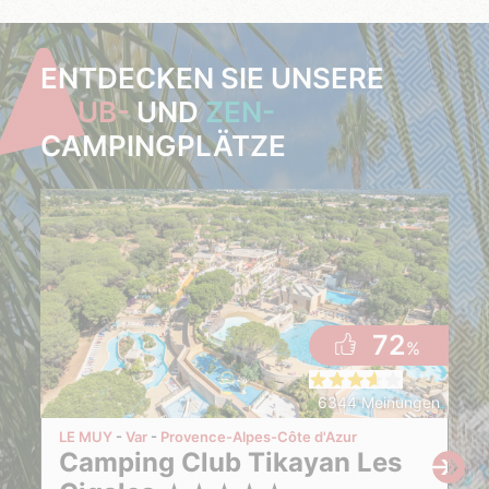
ENTDECKEN SIE UNSERE
CLUB-
UND
ZEN-
CAMPINGPLÄTZE
72
%
6344 Meinungen
LE MUY
Var
Provence-Alpes-Côte d'Azur
Camping Club Tikayan Les