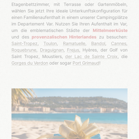
Etagenbettzimmer, mit Terrasse oder Gartenmöbeln,
wählen Sie jetzt Ihre ideale Unterkunftskonfiguration für
einen Familienaufenthalt in einem unserer Campingplätze
im Departement Var. Nutzen Sie Ihren Aufenthalt im Var,
um die emblematischen Städte der
Mittelmeerküste
und des
provenzalischen Hinterlandes
zu besuchen:
Saint-Tropez
,
Toulon
,
Ramatuelle
,
Bandol
,
Cannes
,
Roquebrune
,
Draguignan
,
Frejus
, Hyères, der Golf von
Saint Tropez, Moustiers,
der Lac de Sainte Croix
, die
Gorges du Verdon
oder sogar
Port Grimaud
!