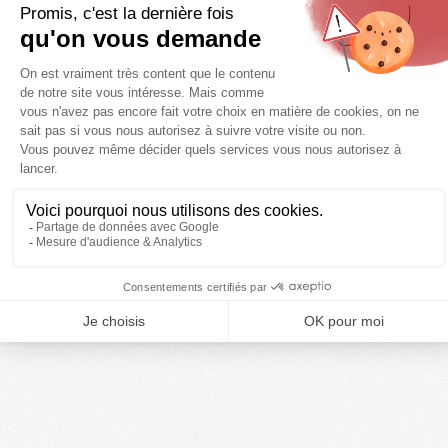
Praktische Dienstleistungen wie eine Waschmaschine
stehen Ihnen auf unserem 3-Sterne-Campingplatz La
Célestine zur Verfügung.
Unser
Rezeptionsteam
freut sich, Sie jeden Tag
begrüßen zu dürfen, um Sie über die
Aktivitäten in der
Nähe
unseres Campingplatzes zu informieren:
Spaziergang mitten in der Hochebene von
Valensole
,
Wassersportaktivitäten in der
Verdon-Schlucht
,
Wanderungen, die vielen provenzalischen Märkte und
Dörfer, ...
Sie haben auch Zugang zum
WLAN
-Netzwerk, das auf
dem Campingplatz verfügbar ist (kostenpflichtiger
Service).