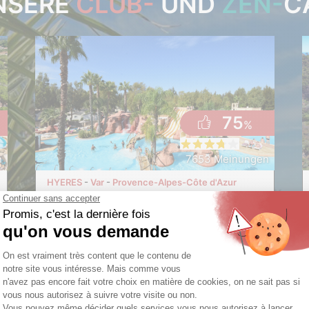
NSERE
CLUB-
UND
ZEN-
C
75
%
n
7653 Meinungen
HYERES
Var
Provence-Alpes-Côte d'Azur
Camping Club Tikayan
Les Palmiers
★
★
★
★