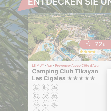
ENTDECKEN SIE U
72
%
6344 Meinunge
LE MUY
Var
Provence-Alpes-Côte d'Azur
Camping Club Tikayan
Les Cigales
★
★
★
★
★