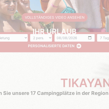
VOLLSTÄNDIGES VIDEO ANSEHEN
IHR URLAUB
unft
Anzahl der Personen
Ankunft
Anzahl
PERSONALISIERTE DATEN
TIKAYA
 Sie unsere 17 Campingplätze in der Region