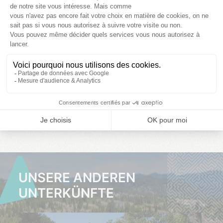
01/08/2026 -
08/08/2026 -
15/08/2026 -
08/08/2026
15/08/2026
22/08/2026
-30% AOÛT EN
FÊTE
Nicht verfügbar,
Nicht verfügbar,
1 129,20
siehe Andere
siehe Andere
Termine
Termine
1 608,00
HIER
HIER
Letzte
KLICKEN
KLICKEN
Verfügbarkeiten
UNSERE ANDEREN
UNTERKÜNFTE