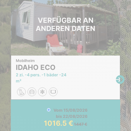
VERFÜGBAR AN
ANDEREN DATEN
Mobilheim
IDAHO ECO
2 zi.
4 pers.
1 bäder
24
m²
Vom
15/08/2026
bis
22/08/2026
1016.5
1447