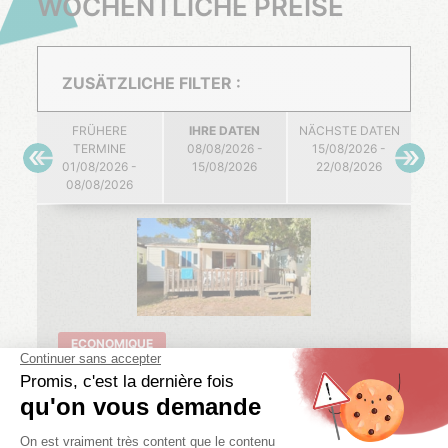
WÖCHENTLICHE PREISE
ZUSÄTZLICHE FILTER :
FRÜHERE
IHRE DATEN
NÄCHSTE DATEN
TERMINE
08/08/2026 -
15/08/2026 -
01/08/2026 -
15/08/2026
22/08/2026
08/08/2026
ECONOMIQUE
TEXAS ECO
3 zi.
6/8 pers.
1 bäder
32 m²