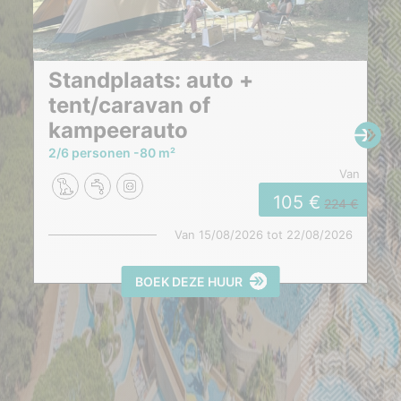
Standplaats: auto +
tent/caravan of
kampeerauto
2/6 personen
80 m²
van
105
224
Van
15/08/2026
tot
22/08/2026
BOEK DEZE HUUR