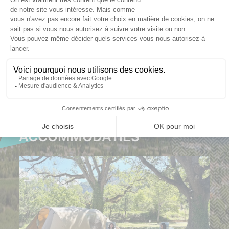
Kies uw data
Kies uw data
771,50
1 097,00
KLIK
KLIK
HIER
HIER
Laatste
beschikbaarheden
ONZE ANDERE
ACCOMMODATIES