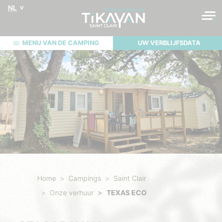
NL
MENU VAN DE CAMPING
UW VERBLIJFSDATA
Home
Campings
Saint Clair
Onze verhuur
TEXAS ECO