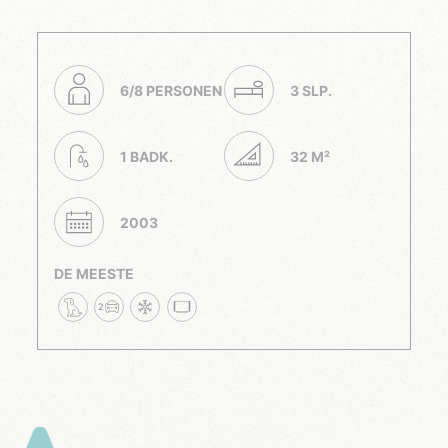
6/8 PERSONEN
3 SLP.
1 BADK.
32 M²
2003
DE MEESTE