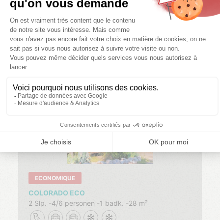
08/08/2026 -
15/08/2026 -
22/08/2026 -
15/08/2026
22/08/2026
29/08/2026
-30% SEMAINE
COUP DE COEUR
Kies uw data
1 510,00
1 202,70
Laatste
1 713,00
KLIK
HIER
beschikbaarheden
Laatste
beschikbaarheden
ECONOMIQUE
COLORADO ECO
2 Slp.
4/6 personen
1 badk.
28 m²