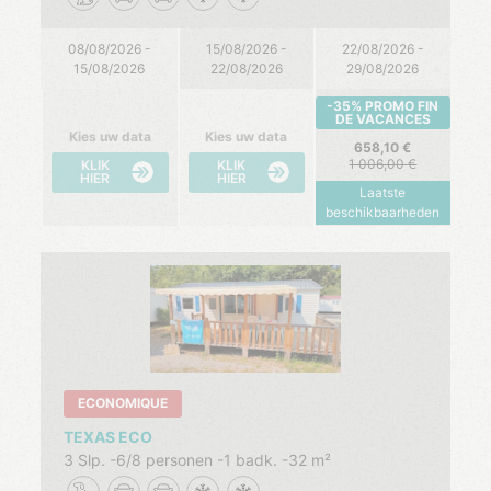
08/08/2026 -
15/08/2026 -
22/08/2026 -
15/08/2026
22/08/2026
29/08/2026
-35% PROMO FIN
DE VACANCES
Kies uw data
Kies uw data
658,10
1 006,00
KLIK
KLIK
HIER
HIER
Laatste
beschikbaarheden
ECONOMIQUE
TEXAS ECO
3 Slp.
6/8 personen
1 badk.
32 m²