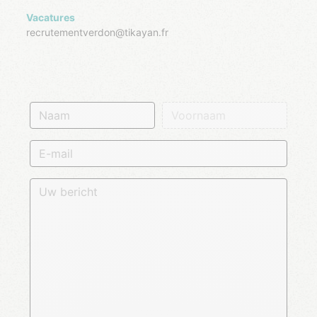
Vacatures
recrutementverdon@tikayan.fr
Naam
Voornaam
E-mail
Uw bericht