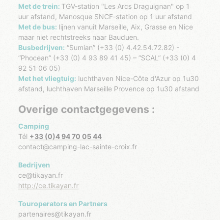
Met de trein:
TGV-station "Les Arcs Draguignan" op 1
uur afstand, Manosque SNCF-station op 1 uur afstand
Met de bus:
lijnen vanuit Marseille, Aix, Grasse en Nice
maar niet rechtstreeks naar Bauduen.
Busbedrijven:
“Sumian” (+33 (0) 4.42.54.72.82) -
“Phocean” (+33 (0) 4 93 89 41 45) – “SCAL” (+33 (0) 4
92 51 06 05)
Met het vliegtuig:
luchthaven Nice-Côte d'Azur op 1u30
afstand, luchthaven Marseille Provence op 1u30 afstand
Overige contactgegevens :
Camping
Tél
+33 (0)4 94 70 05 44
contact@camping-lac-sainte-croix.fr
Bedrijven
ce@tikayan.fr
http://ce.tikayan.fr
Touroperators en Partners
partenaires@tikayan.fr