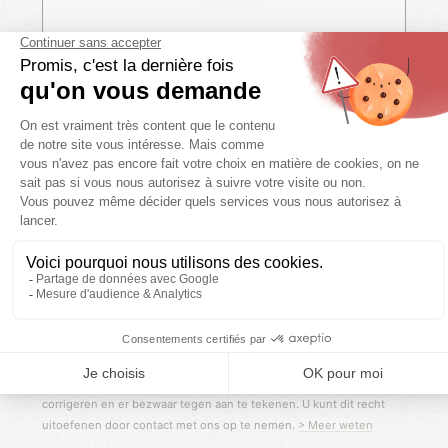
Ik geef LES CAMPINGS TIKAYAN toestemming om mijn
persoonsgegevens te verzamelen om mij te kunnen contacteren
en mijn verzoek te kunnen verwerken. Uw persoonsgegevens
zullen nooit aan derden worden medegedeeld.
> Meer weten
Sturen
De via dit formulier verzamelde inlichtingen zullen worden
geregistreerd en doorgegeven aan een contactpersoon bij LES
CAMPINGS TIKAYAN die belast is met de verwerking van uw
bericht. U heeft recht tot inzage, om de u betreffende gegevens te
corrigeren en er bezwaar tegen aan te tekenen. U kunt dit recht
uitoefenen door contact met ons op te nemen.
> Meer weten