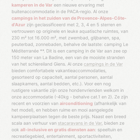
kamperen in de Var
een nieuwe ervaring met
buitenaccommodatie in de PACA-regio. Al onze
campings in het zuiden van de Provence-Alpes-Côte-
d'Azur
zijn geclassificeerd met 2, 3, 4 en 5 sterren en
vertrouwen op originele en leuke aquatische ruimtes, van
230 m² tot 16.000 m², met zwembad, glijbanen, spa,
peuterbad, zonnebaden, behalve de laatste: camping Le
Méditerranée **. Dit is een camping in de Var aan zee op
150 meter van La Badine, een van de mooiste stranden
van het schiereiland Giens. Al onze
campings in de Var
bieden comfortabele vakantieaccommodaties,
gesorteerd op capaciteit, aantal personen, aantal
slaapkamers, aantal bedden, etc.). Voor een nog
rustigere vakantie zijn onze hondenvrienden welkom in
onze accommodatie (-40kg - behalve cat.1 en 2). Ze zijn
recent en voorzien van
airconditioning
(afhankelijk van
het model), en hebben ruime en mooi aangelegde
kampeerplaatsen tegen de beste prijs. Naast een breed
scala aan verhuur van
stacaravans in de Var
, bieden ze
ook
all-inclusive en gratis diensten aan
: speeltuin en
recreatiegebied, entertainment, sportactiviteiten,