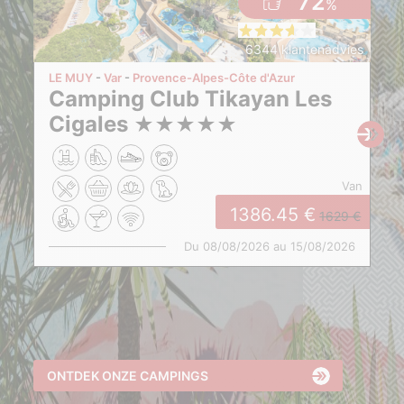
72
%
6344 klantenadvies
LE MUY
Var
Provence-Alpes-Côte d'Azur
Camping Club Tikayan Les
Cigales
★
★
★
★
★
van
1386.45
1629
Du 08/08/2026 au 15/08/2026
ONTDEK ONZE CAMPINGS