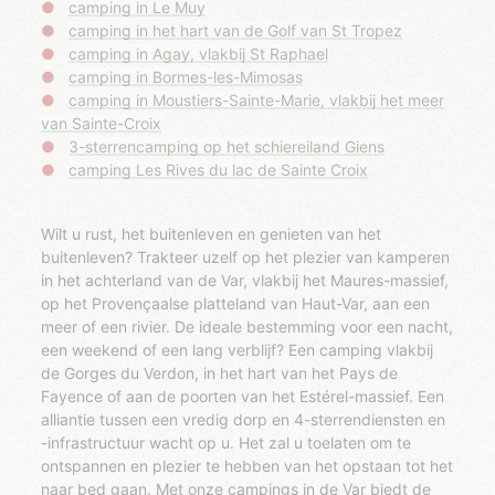
camping in Le Muy
camping in het hart van de Golf van St Tropez
camping in Agay, vlakbij St Raphael
camping in Bormes-les-Mimosas
camping in Moustiers-Sainte-Marie, vlakbij het meer
van Sainte-Croix
3-sterrencamping op het schiereiland Giens
camping Les Rives du lac de Sainte Croix
Wilt u rust, het buitenleven en genieten van het
buitenleven? Trakteer uzelf op het plezier van kamperen
in het achterland van de Var, vlakbij het Maures-massief,
op het Provençaalse platteland van Haut-Var, aan een
meer of een rivier. De ideale bestemming voor een nacht,
een weekend of een lang verblijf? Een camping vlakbij
de Gorges du Verdon, in het hart van het Pays de
Fayence of aan de poorten van het Estérel-massief. Een
alliantie tussen een vredig dorp en 4-sterrendiensten en
-infrastructuur wacht op u. Het zal u toelaten om te
ontspannen en plezier te hebben van het opstaan ​​tot het
naar bed gaan. Met onze campings in de Var biedt de