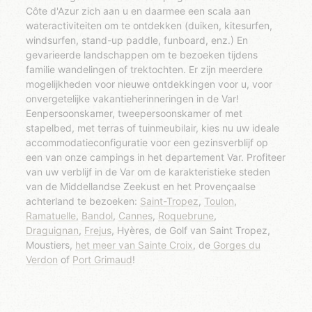
Côte d'Azur zich aan u en daarmee een scala aan
wateractiviteiten om te ontdekken (duiken, kitesurfen,
windsurfen, stand-up paddle, funboard, enz.) En
gevarieerde landschappen om te bezoeken tijdens
familie wandelingen of trektochten. Er zijn meerdere
mogelijkheden voor nieuwe ontdekkingen voor u, voor
onvergetelijke vakantieherinneringen in de Var!
Eenpersoonskamer, tweepersoonskamer of met
stapelbed, met terras of tuinmeubilair, kies nu uw ideale
accommodatieconfiguratie voor een gezinsverblijf op
een van onze campings in het departement Var. Profiteer
van uw verblijf in de Var om de karakteristieke steden
van de Middellandse Zeekust en het Provençaalse
achterland te bezoeken:
Saint-Tropez
,
Toulon
,
Ramatuelle
,
Bandol
,
Cannes
,
Roquebrune
,
Draguignan
,
Frejus
, Hyères, de Golf van Saint Tropez,
Moustiers,
het meer van Sainte Croix
, de
Gorges du
Verdon
of
Port Grimaud
!