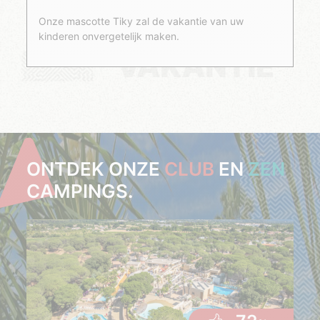
Onze mascotte Tiky zal de vakantie van uw
kinderen onvergetelijk maken.
VAKANTIE
ONTDEK ONZE
CLUB
EN
ZEN
CAMPINGS.