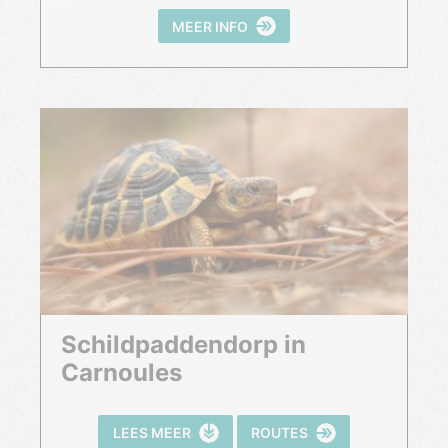
MEER INFO
Schildpaddendorp in
Carnoules
LEES MEER
ROUTES