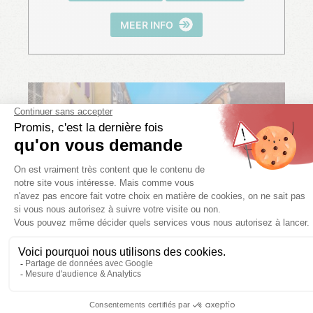
MEER INFO
Collobrières en het Massif
des Maures
LEES MEER
ROUTES