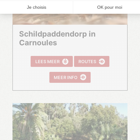
Schildpaddendorp in
Carnoules
LEES MEER
ROUTES
MEER INFO