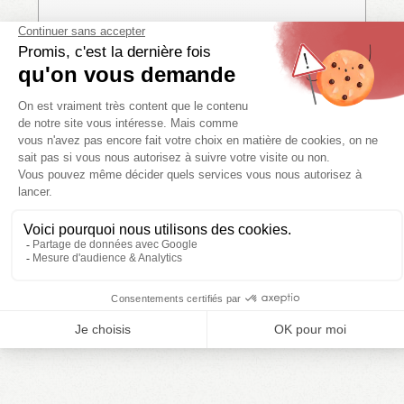
Ik geef LES CAMPINGS TIKAYAN toestemming om mijn
persoonsgegevens te verzamelen om mij te kunnen contacteren
en mijn verzoek te kunnen verwerken. Uw persoonsgegevens
zullen nooit aan derden worden medegedeeld.
> Meer weten
Sturen
De via dit formulier verzamelde inlichtingen zullen worden
geregistreerd en doorgegeven aan een contactpersoon bij LES
CAMPINGS TIKAYAN die belast is met de verwerking van uw
bericht. U heeft recht tot inzage, om de u betreffende gegevens te
corrigeren en er bezwaar tegen aan te tekenen. U kunt dit recht
uitoefenen door contact met ons op te nemen.
> Meer weten