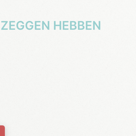
 ZEGGEN HEBBEN
70-79
Djordjian
Séjour agréable , épicerie et pizzeria sur
place, mer peu profonde et transparente, 2
sympathiques restaurants les pieds dans
l’eau À recommander
Datum ervaring : 24/07/2026