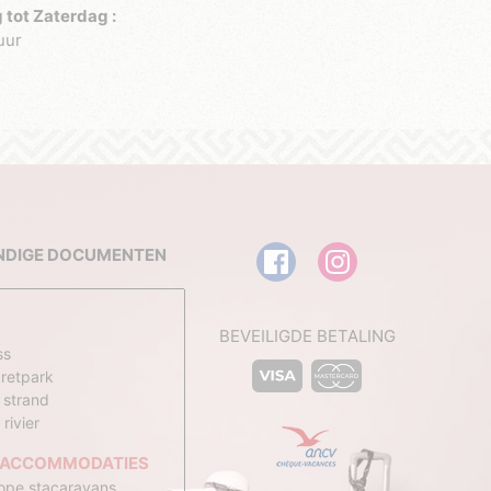
 tot Zaterdag :
uur
NDIGE DOCUMENTEN
BEVEILIGDE BETALING
ss
retpark
 strand
rivier
 ACCOMMODATIES
pe stacaravans