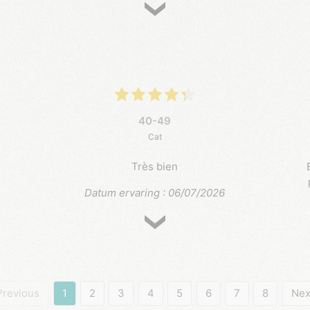
40-49
Cat
Très bien
Datum ervaring : 06/07/2026
Previous
1
2
3
4
5
6
7
8
Nex