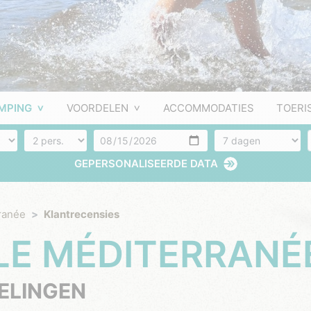
MPING
VOORDELEN
ACCOMMODATIES
TOERI
Aantal personen
Aankomst
Aantal dagen
GEPERSONALISEERDE DATA
ranée
Klantrecensies
 LE MÉDITERRANÉ
ELINGEN