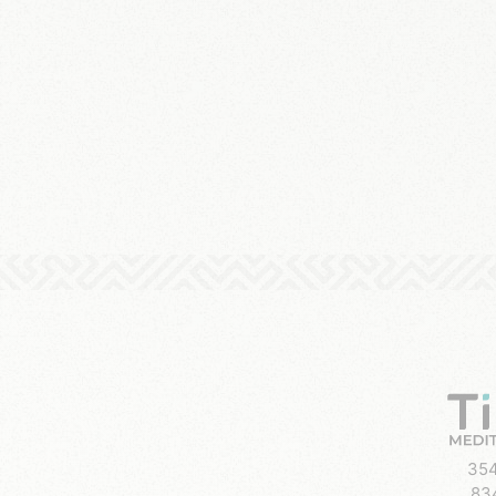
354
83