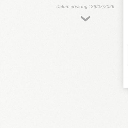
Datum ervaring : 26/07/2026
30-39
Martin
Camping calme avec les infrastructures
nécessaires pour passer de bonnes
vacances. La plage à 150 mètres est un rée
avantage au camping !
Datum ervaring : 20/07/2026