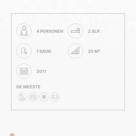
4 PERSONEN
2 SLP.
1 BADK.
25 M²
2011
DE MEESTE