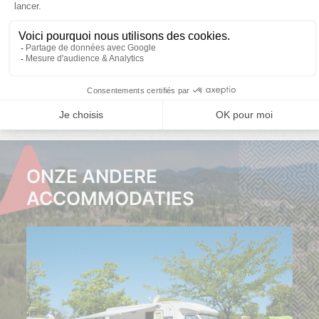
Kies uw data
1 436,00
1 036,10
1 090,00
Laatste
KLIK
HIER
beschikbaarheden
Laatste
beschikbaarheden
ONZE ANDERE
ACCOMMODATIES