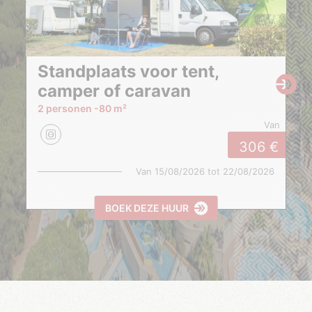
Standplaats voor tent,
camper of caravan
2 personen
80 m²
van
306
Van
15/08/2026
tot
22/08/2026
BOEK DEZE HUUR