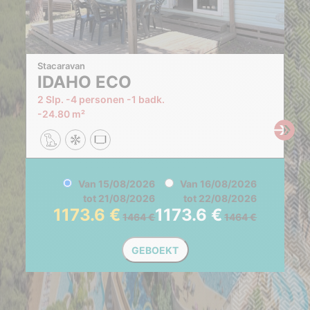
Stacaravan
IDAHO ECO
2 Slp.
4 personen
1 badk.
24.80 m²
Van
15/08/2026
Van
16/08/2026
tot
21/08/2026
tot
22/08/2026
1173.6
1173.6
1464
1464
GEBOEKT