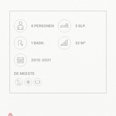
6 PERSONEN
3 SLP.
1 BADK.
32 M²
2015-2021
DE MEESTE