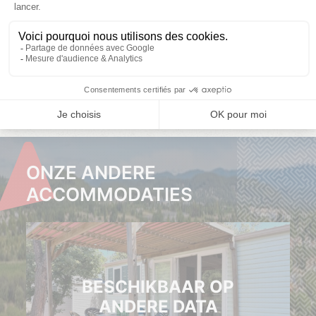
COUP DE COEUR
Kies uw data
Kies uw data
1 188,00
1 482,00
KLIK
KLIK
HIER
HIER
ONZE ANDERE
ACCOMMODATIES
BESCHIKBAAR OP
ANDERE DATA