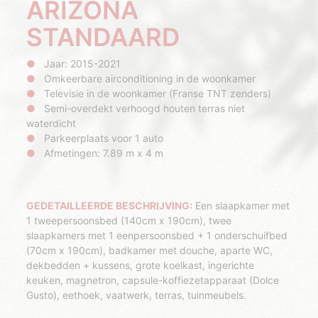
ARIZONA
STANDAARD
Jaar: 2015-2021
Omkeerbare airconditioning in de woonkamer
Televisie in de woonkamer (Franse TNT zenders)
Semi-overdekt verhoogd houten terras niet
waterdicht
Parkeerplaats voor 1 auto
Afmetingen: 7.89 m x 4 m
GEDETAILLEERDE BESCHRIJVING:
Een slaapkamer met
1 tweepersoonsbed (140cm x 190cm), twee
slaapkamers met 1 eenpersoonsbed + 1 onderschuifbed
(70cm x 190cm), badkamer met douche, aparte WC,
dekbedden + kussens, grote koelkast, ingerichte
keuken, magnetron, capsule-koffiezetapparaat (Dolce
Gusto), eethoek, vaatwerk, terras, tuinmeubels.