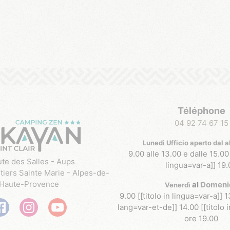
Téléphone
04 92 74 67 15
Lunedì Ufficio aperto dal a
9.00 alle 13.00 e dalle 15.00 
ute des Salles - Aups
lingua=var-a]] 19.
iers Sainte Marie - Alpes-de-
Haute-Provence
al
Domeni
Venerdì
9.00 [[titolo in lingua=var-a]] 1
lang=var-et-de]] 14.00 [[titolo 
ore 19.00