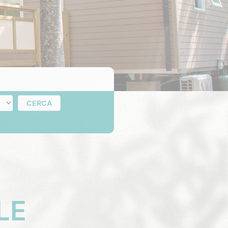
rni
CERCA
LE