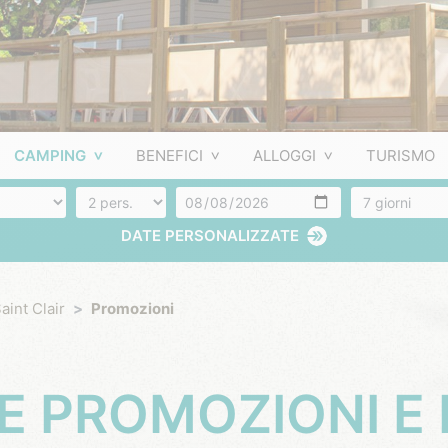
CAMPING
BENEFICI
ALLOGGI
TURISMO
Numero di persone
Arrivo
Numero di gio
DATE PERSONALIZZATE
aint Clair
Promozioni
E PROMOZIONI E 