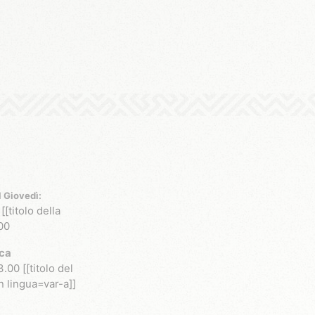
l Giovedì:
[[titolo della
00
ca
3.00 [[titolo del
in lingua=var-a]]