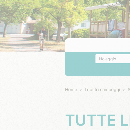
Alloggio
Home
I nostri campeggi
S
TUTTE L