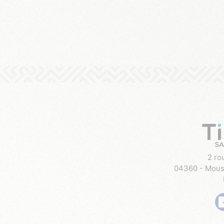
2 ro
04360 - Moust