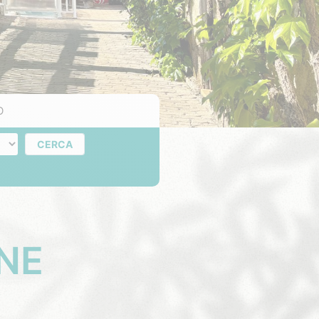
O
rni
CERCA
ANE