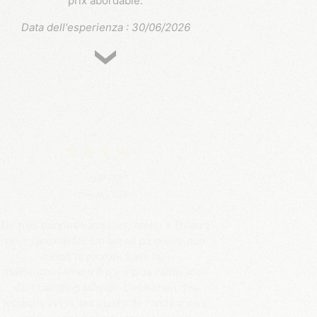
prix abordable.
Data dell'esperienza : 30/06/2026
50-59
Chamley Cyrille
De très bonnes vacances, merci a Thierry
pour l'animation. On aurait pu croire que
c'était le patron. Sans lui ,
malheureusement il n'y a plus l'ambiance
d'un camping familial. L'entretien des
espaces verts, les pistes de randonnées,
les jeux des enfants sont laissés a