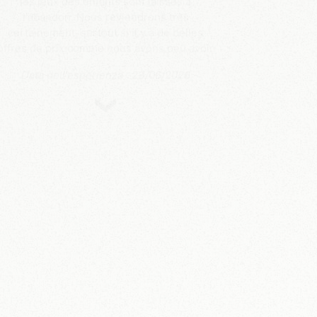
l'abandon. Nous reviendrons très
certainement, surtout si il y a de belles
offres de prix comme nous avons peu avoir
Data dell'esperienza : 23/06/2026