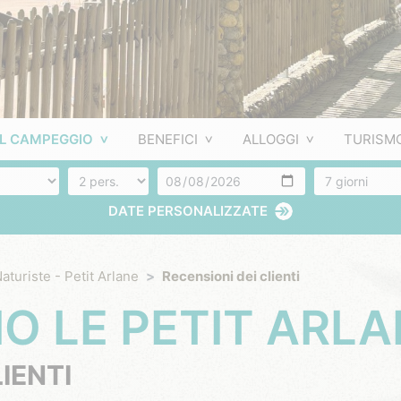
IL CAMPEGGIO
BENEFICI
ALLOGGI
TURISM
Numero di persone
Arrivo
Numero di gio
DATE PERSONALIZZATE
aturiste - Petit Arlane
Recensioni dei clienti
O LE PETIT ARL
IENTI