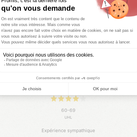
manque de végétative entre les
emplacements .
Data dell'esperienza : 19/07/2026
60-69
UHL
Expérience sympathique