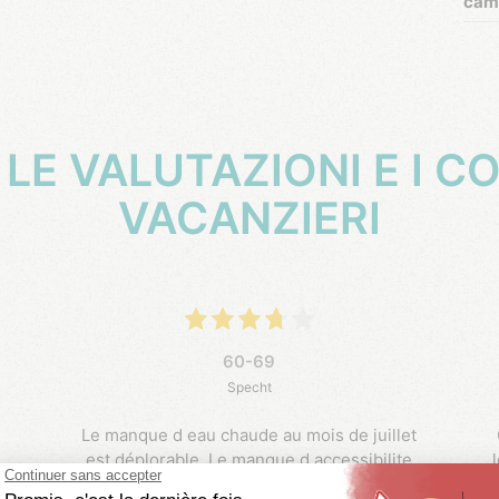
cam
 LE VALUTAZIONI E I C
VACANZIERI
60-69
Specht
Le manque d eau chaude au mois de juillet
est déplorable. Le manque d accessibilite
aux toilettes avant 9h est gênant. Le