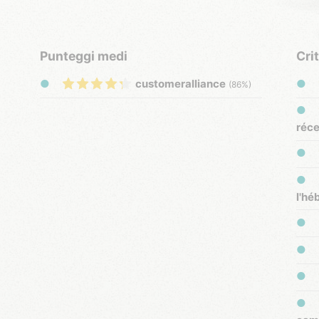
Punteggi medi
Cri
customeralliance
(86%)
réce
l'h