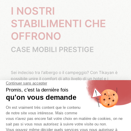
I NOSTRI
STABILIMENTI CHE
OFFRONO
CASE MOBILI PRESTIGE
Sei indeciso tra l'albergo o il campeggio? Con Tikayan è
possibile unire il comfort di alto livello di un hotel e i
servizi di un campeggio grazie alla tua
casa mobile
Prestige
. Il vostro alloggio confortevole e spazioso
include tutti i comfort necessari per un soggiorno da
sogno: ampio soggiorno con televisione e divano, cucina
completamente attrezzata con lavastoviglie, bellissimo
bagno, terrazza soleggiata, ecc.
Inoltre, la tua casa mobile ti permette di beneficiare dei