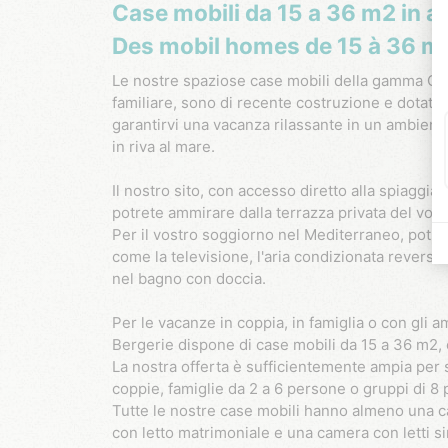
Case mobili da 15 a 36 m2 in af
Des mobil homes de 15 à 36 m2
Le nostre spaziose case mobili della gamma Comfort, a conduzione
familiare, sono di recente costruzione e dotate 
garantirvi una vacanza rilassante in un ambien
in riva al mare.
Il nostro sito, con accesso diretto alla spiaggia,
potrete ammirare dalla terrazza privata del vost
Per il vostro soggiorno nel Mediterraneo, potret
come la televisione, l'aria condizionata reversib
nel bagno con doccia.
Per le vacanze in coppia, in famiglia o con gli a
Bergerie dispone di case mobili da 15 a 36 m2, 
La nostra offerta è sufficientemente ampia per 
coppie, famiglie da 2 a 6 persone o gruppi di 8
Tutte le nostre case mobili hanno almeno una c
con letto matrimoniale e una camera con letti sin