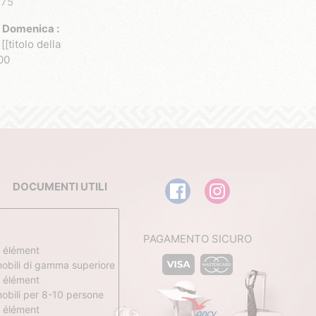
 75
Domenica :
[[titolo della
00
DOCUMENTI UTILI
PAGAMENTO SICURO
 élément
obili di gamma superiore
 élément
obili per 8-10 persone
 élément