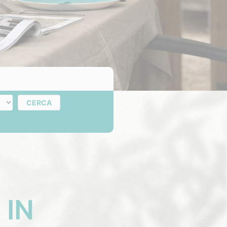
rni
CERCA
 IN