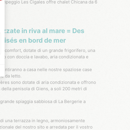
l campeggio Les Cigales offre chalet Chicana da 6
izzate in riva al mare = Des
tisés en bord de mer
gno con doccia e lavabo, aria condizionata e
 sentiranno a casa nelle nostre spaziose case
e da letto.
ères sono dotate di aria condizionata e offrono
 della penisola di Giens, a soli 200 metri di
 grande spiaggia sabbiosa di La Bergerie a
e di una terrazza in legno, armoniosamente
ionale del nostro sito e arredata per il vostro