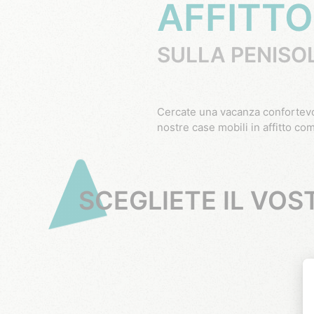
AFFITTO
SULLA PENISOL
Cercate una vacanza confortevole al mare sulla penisola di Giens? Per una vacanza di successo nel Var, scegliete una delle
nostre case mobili in affitto c
SCEGLIETE IL VO