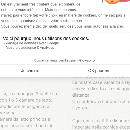
mobilità ridotta. Tuttavia, i
fitto a Giens =
persone a norma PRM.
 à louer à Giens
Case mobili climat
di aria condizionata, per
te boscoso e incontaminato
mobil homes clima
Scoprite le nostre case mobili comfort, dotate di un grande frigorifero, una
 è un'oasi di verde che
macchina per il caffè, un ba
ro alloggio.
televisione.
e usufruire di ottimi servizi
Le famiglie più numerose si
ile e una toilette separata
mobili Bahamas con 3 camer
Le nostre case vacanza a Hy
accesso diretto alla spiaggia
mici, il campeggio 3 stelle La
distanza.
con 1 o 3 camere da letto.
Un sentiero vi condurrà alla
soddisfare le esigenze di
Hyères.
 persone.
amera da letto principale
Ogni unità in affitto dispon
goli, ideale per i bambini.
integrata nella cornice eccez