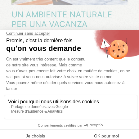
​UN AMBIENTE NATURALE
PER UNA VACANZA
DINAMICA
Situato a Saint-Auban, nel cuore delle Alpi dell'Alta
Provenza, il nostro campeggio è il punto di partenza
ideale per esplorare una regione ricca di attività sportive
e nella natura.
Gli escursionisti, i ciclisti e gli appassionati di trail running
potranno approfittare di una rete di sentieri tra
montagne, foreste e gole selvagge. Nelle vicinanze
troverete anche siti di arrampicata, vie ferrate e la
possibilità di praticare canyoning, parapendio o
speleologia.
Il famoso centro di volo a vela di Saint-Auban, uno dei
più rinomati d'Europa, offre battesimi dell'aria e voli di
scoperta per ammirare la regione dal cielo.
Per quanto riguarda il patrimonio e il relax, scoprite i resti